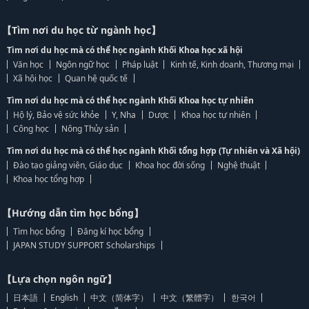
【Tìm nơi du học từ ngành học】
Tìm nơi du học mà có thể học ngành Khối Khoa học xã hội
Văn học
Ngôn ngữ học
Pháp luật
Kinh tế, Kinh doanh, Thương mại
Xã hội học
Quan hệ quốc tế
Tìm nơi du học mà có thể học ngành Khối Khoa học tự nhiên
Hộ lý, Bảo vệ sức khỏe
Y, Nha
Dược
Khoa học tự nhiên
Công học
Nông Thủy sản
Tìm nơi du học mà có thể học ngành Khối tổng hợp (Tự nhiên và Xã hội)
Đào tạo giảng viên, Giáo dục
Khoa học đời sống
Nghệ thuật
Khoa học tổng hợp
【Hướng dẫn tìm học bổng】
Tìm học bổng
Đăng kí học bổng
JAPAN STUDY SUPPORT Scholarships
【Lựa chọn ngôn ngữ】
日本語
English
中文（简体字）
中文（繁體字）
한국어