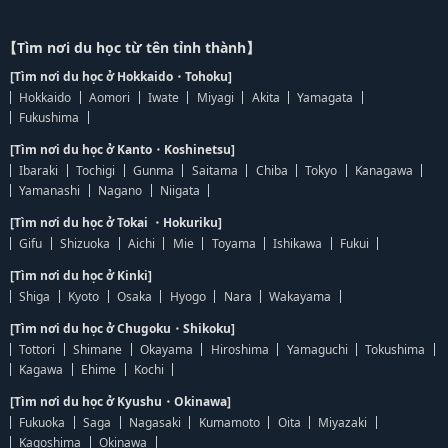
【Tìm nơi du học từ tên tỉnh thành】
[Tìm nơi du học ở Hokkaido・Tohoku]
Hokkaido
Aomori
Iwate
Miyagi
Akita
Yamagata
Fukushima
[Tìm nơi du học ở Kanto・Koshinetsu]
Ibaraki
Tochigi
Gunma
Saitama
Chiba
Tokyo
Kanagawa
Yamanashi
Nagano
Niigata
[Tìm nơi du học ở Tokai ・Hokuriku]
Gifu
Shizuoka
Aichi
Mie
Toyama
Ishikawa
Fukui
[Tìm nơi du học ở Kinki]
Shiga
Kyoto
Osaka
Hyogo
Nara
Wakayama
[Tìm nơi du học ở Chugoku・Shikoku]
Tottori
Shimane
Okayama
Hiroshima
Yamaguchi
Tokushima
Kagawa
Ehime
Kochi
[Tìm nơi du học ở Kyushu・Okinawa]
Fukuoka
Saga
Nagasaki
Kumamoto
Oita
Miyazaki
Kagoshima
Okinawa