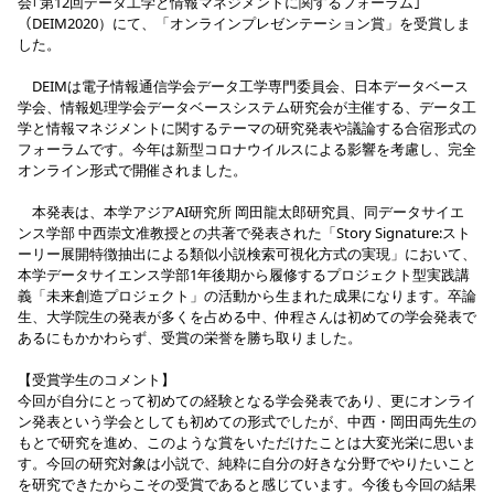
会｢第12回データ工学と情報マネジメントに関するフォーラム｣
（DEIM2020）にて、「オンラインプレゼンテーション賞」を受賞しま
した。
DEIMは電子情報通信学会データ工学専門委員会、日本データベース
学会、情報処理学会データベースシステム研究会が主催する、データ工
学と情報マネジメントに関するテーマの研究発表や議論する合宿形式の
フォーラムです。今年は新型コロナウイルスによる影響を考慮し、完全
オンライン形式で開催されました。
本発表は、本学アジアAI研究所 岡田龍太郎研究員、同データサイエ
ンス学部 中西崇文准教授との共著で発表された「Story Signature:スト
ーリー展開特徴抽出による類似小説検索可視化方式の実現」において、
本学データサイエンス学部1年後期から履修するプロジェクト型実践講
義「未来創造プロジェクト」の活動から生まれた成果になります。卒論
生、大学院生の発表が多くを占める中、仲程さんは初めての学会発表で
あるにもかかわらず、受賞の栄誉を勝ち取りました。
【受賞学生のコメント】
今回が自分にとって初めての経験となる学会発表であり、更にオンライ
ン発表という学会としても初めての形式でしたが、中西・岡田両先生の
もとで研究を進め、このような賞をいただけたことは大変光栄に思いま
す。今回の研究対象は小説で、純粋に自分の好きな分野でやりたいこと
を研究できたからこその受賞であると感じています。今後も今回の結果