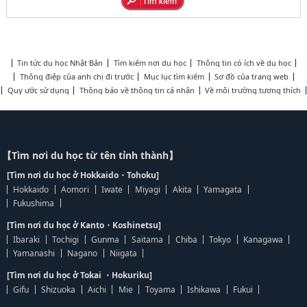
Tin tức du học Nhật Bản
Tìm kiếm nơi du học
Thông tin có ích về du học
Thông điệp của anh chị đi trước
Mục lục tìm kiếm
Sơ đồ của trang web
Quy ước sử dụng
Thông báo về thông tin cá nhân
Về môi trường tương thích
【Tìm nơi du học từ tên tỉnh thành】
[Tìm nơi du học ở Hokkaido・Tohoku]
Hokkaido
Aomori
Iwate
Miyagi
Akita
Yamagata
Fukushima
[Tìm nơi du học ở Kanto・Koshinetsu]
Ibaraki
Tochigi
Gunma
Saitama
Chiba
Tokyo
Kanagawa
Yamanashi
Nagano
Niigata
[Tìm nơi du học ở Tokai ・Hokuriku]
Gifu
Shizuoka
Aichi
Mie
Toyama
Ishikawa
Fukui