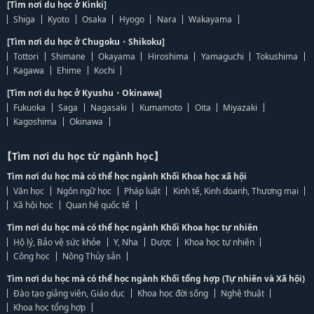
[Tìm nơi du học ở Kinki]
Shiga
Kyoto
Osaka
Hyogo
Nara
Wakayama
[Tìm nơi du học ở Chugoku・Shikoku]
Tottori
Shimane
Okayama
Hiroshima
Yamaguchi
Tokushima
Kagawa
Ehime
Kochi
[Tìm nơi du học ở Kyushu・Okinawa]
Fukuoka
Saga
Nagasaki
Kumamoto
Oita
Miyazaki
Kagoshima
Okinawa
【Tìm nơi du học từ ngành học】
Tìm nơi du học mà có thể học ngành Khối Khoa học xã hội
Văn học
Ngôn ngữ học
Pháp luật
Kinh tế, Kinh doanh, Thương mại
Xã hội học
Quan hệ quốc tế
Tìm nơi du học mà có thể học ngành Khối Khoa học tự nhiên
Hộ lý, Bảo vệ sức khỏe
Y, Nha
Dược
Khoa học tự nhiên
Công học
Nông Thủy sản
Tìm nơi du học mà có thể học ngành Khối tổng hợp (Tự nhiên và Xã hội)
Đào tạo giảng viên, Giáo dục
Khoa học đời sống
Nghệ thuật
Khoa học tổng hợp