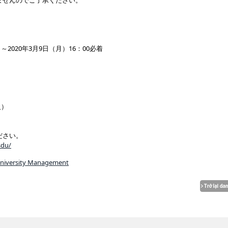
ませんのでご了承ください。
～2020年3月9日（月）16：00必着
）
）
火）
ださい。
sdu/
University Management