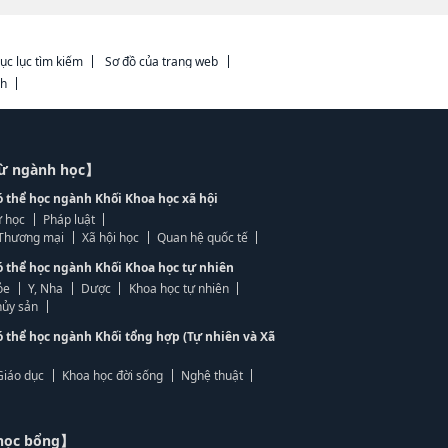
ục lục tìm kiếm
Sơ đồ của trang web
ch
từ ngành học】
ó thể học ngành Khối Khoa học xã hội
 học
Pháp luật
, Thương mại
Xã hội học
Quan hệ quốc tế
ó thể học ngành Khối Khoa học tự nhiên
ỏe
Y, Nha
Dược
Khoa học tự nhiên
ủy sản
ó thể học ngành Khối tổng hợp (Tự nhiên và Xã
Giáo dục
Khoa học đời sống
Nghệ thuật
học bổng】