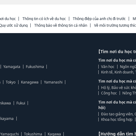
ơi du học
Thông tin có ích về du học
Thông điệp của anh chị đi trước
M
Quy ước sử dụng
Thông báo về thông tin cá nhân
Về môi trường tương thí
【Tìm nơi du học 
Tìm nơi du học mà c
Yamagata
Fukushima
Văn học
Ngôn ngữ
Kinh tế, Kinh doanh
Tìm nơi du học mà c
a
Tokyo
Kanagawa
Yamanashi
Hộ lý, Bảo vệ sức kh
Công học
Nông Th
Tìm nơi du học mà c
hikawa
Fukui
hội)
Đào tạo giảng viên, 
kayama
Khoa học tổng hợp
【Hướng dẫn tìm 
Yamaguchi
Tokushima
Kagawa