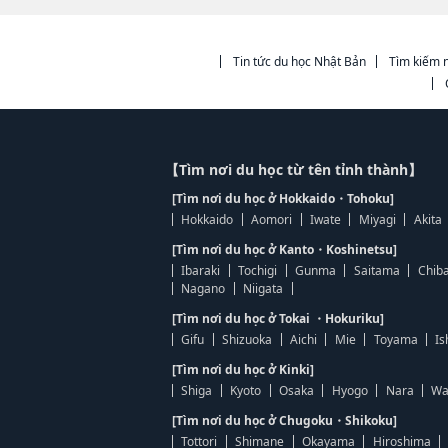
Tin tức du học Nhật Bản
Tìm kiếm n
【Tìm nơi du học từ tên tỉnh thành】
[Tìm nơi du học ở Hokkaido・Tohoku]
Hokkaido
Aomori
Iwate
Miyagi
Akita
[Tìm nơi du học ở Kanto・Koshinetsu]
Ibaraki
Tochigi
Gunma
Saitama
Chib
Nagano
Niigata
[Tìm nơi du học ở Tokai ・Hokuriku]
Gifu
Shizuoka
Aichi
Mie
Toyama
Is
[Tìm nơi du học ở Kinki]
Shiga
Kyoto
Osaka
Hyogo
Nara
Wa
[Tìm nơi du học ở Chugoku・Shikoku]
Tottori
Shimane
Okayama
Hiroshima