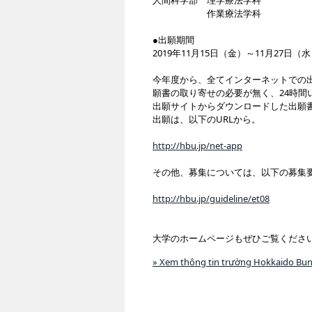
人間科学部 理学療法学科
作業療法学科
●出願期間
2019年11月15日（金）～11月27日（
今年度から、全てインターネットでの
願書の取り寄せの必要が無く、24時間
出願サイトからダウンロードした出願
出願は、以下のURLから。
http://hbu.jp/net-app
その他、募集については、以下の募集
http://hbu.jp/guideline/et08
大学のホームページもぜひご覧くださ
» Xem thông tin trường Hokkaido Bunky