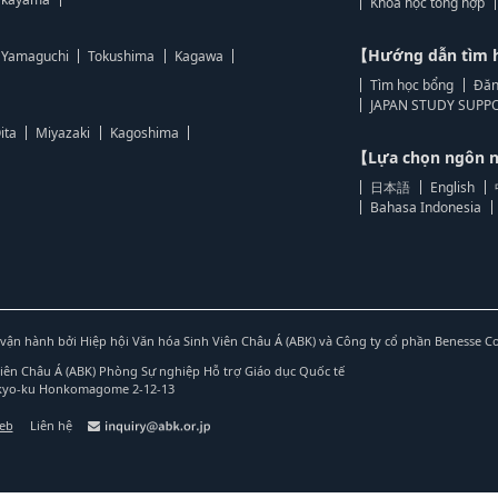
Khoa học tổng hợp
【Hướng dẫn tìm 
Yamaguchi
Tokushima
Kagawa
Tìm học bổng
Đăn
JAPAN STUDY SUPPO
ita
Miyazaki
Kagoshima
【Lựa chọn ngôn
日本語
English
Bahasa Indonesia
vận hành bởi Hiệp hội Văn hóa Sinh Viên Châu Á (ABK) và Công ty cổ phần Benesse C
Viên Châu Á (ABK) Phòng Sự nghiệp Hỗ trợ Giáo dục Quốc tế
nkyo-ku Honkomagome 2-12-13
web
Liên hệ