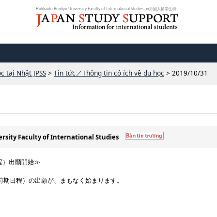
Hokkaido Bunkyo University Faculty of International Studies ≪外国人留学生特別...
c tại Nhật JPSS
>
Tin tức／Thông tin có ích về du học
> 2019/10/31
rsity Faculty of International Studies
程）出願開始≫
（前期日程）の出願が、まもなく始まります。