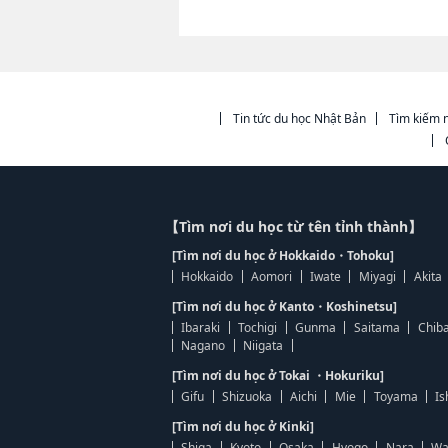
Tin tức du học Nhật Bản
Tìm kiếm n
【Tìm nơi du học từ tên tỉnh thành】
[Tìm nơi du học ở Hokkaido・Tohoku]
Hokkaido
Aomori
Iwate
Miyagi
Akita
[Tìm nơi du học ở Kanto・Koshinetsu]
Ibaraki
Tochigi
Gunma
Saitama
Chib
Nagano
Niigata
[Tìm nơi du học ở Tokai ・Hokuriku]
Gifu
Shizuoka
Aichi
Mie
Toyama
Is
[Tìm nơi du học ở Kinki]
Shiga
Kyoto
Osaka
Hyogo
Nara
Wa