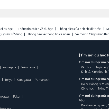
ơi du học
Thông tin có ích về du học
Thông điệp của anh chị đi trước
M
Quy ước sử dụng
Thông báo về thông tin cá nhân
Về môi trường tương thí
【Tìm nơi du học 
Tìm nơi du học mà c
Yamagata
Fukushima
Văn học
Ngôn ngữ
Kinh tế, Kinh doanh
Tìm nơi du học mà c
a
Tokyo
Kanagawa
Yamanashi
Hộ lý, Bảo vệ sức kh
Công học
Nông Th
Tìm nơi du học mà c
hikawa
Fukui
hội)
Đào tạo giảng viên, 
kayama