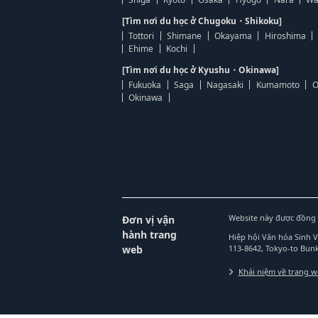
[Tìm nơi du học ở Chugoku・Shikoku]
Tottori
Shimane
Okayama
Hiroshima
Ehime
Kochi
[Tìm nơi du học ở Kyushu・Okinawa]
Fukuoka
Saga
Nagasaki
Kumamoto
O
Okinawa
Website này được đồng 
Đơn vị vận
hành trang
Hiệp hội Văn hóa Sinh 
web
113-8642, Tokyo-to Bu
Khái niệm về trang 