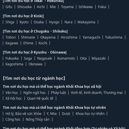
[Tìm nơi du học ở Tokai ・Hokuriku]
Gifu
Shizuoka
Aichi
Mie
Toyama
Ishikawa
Fukui
[Tìm nơi du học ở Kinki]
Shiga
Kyoto
Osaka
Hyogo
Nara
Wakayama
[Tìm nơi du học ở Chugoku・Shikoku]
Tottori
Shimane
Okayama
Hiroshima
Yamaguchi
Tokushima
Kagawa
Ehime
Kochi
[Tìm nơi du học ở Kyushu・Okinawa]
Fukuoka
Saga
Nagasaki
Kumamoto
Oita
Miyazaki
Kagoshima
Okinawa
【Tìm nơi du học từ ngành học】
Tìm nơi du học mà có thể học ngành Khối Khoa học xã hội
Văn học
Ngôn ngữ học
Pháp luật
Kinh tế, Kinh doanh, Thương mại
Xã hội học
Quan hệ quốc tế
Tìm nơi du học mà có thể học ngành Khối Khoa học tự nhiên
Hộ lý, Bảo vệ sức khỏe
Y, Nha
Dược
Khoa học tự nhiên
Công học
Nông Thủy sản
Tìm nơi du học mà có thể học ngành Khối tổng hợp (Tự nhiên và Xã hội)