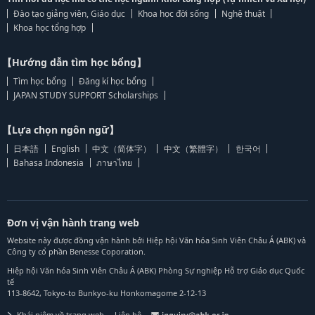
Đào tạo giảng viên, Giáo dục
Khoa học đời sống
Nghệ thuật
Khoa học tổng hợp
【Hướng dẫn tìm học bổng】
Tìm học bổng
Đăng kí học bổng
JAPAN STUDY SUPPORT Scholarships
【Lựa chọn ngôn ngữ】
日本語
English
中文（简体字）
中文（繁體字）
한국어
Bahasa Indonesia
ภาษาไทย
Đơn vị vận hành trang web
Website này được đồng vận hành bởi Hiệp hội Văn hóa Sinh Viên Châu Á (ABK) và
Công ty cổ phần Benesse Coporation.
Hiệp hội Văn hóa Sinh Viên Châu Á (ABK) Phòng Sự nghiệp Hỗ trợ Giáo dục Quốc
tế
113-8642, Tokyo-to Bunkyo-ku Honkomagome 2-12-13
Khái niệm về trang web
Liên hệ