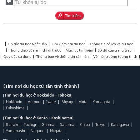
Tin tức du học Nhật Bản
Tìm kiếm nơi du học
Thông tin có ích về du học
Thông điệp của anh chị đi trước
Mục lục tìm kiếm
Sơ đồ của trang web
Quy ước sử dụng
Thông báo về thông tin cá nhân
Về môi trường tương thích
【Tìm nơi du học từ tên tỉnh thành】
[Tìm nơi du học ở Hokkaido・Tohoku]
Hokkaido
Aomori
Iwate
Miyagi
Akita
Yamagata
Fukushima
[Tìm nơi du học ở Kanto・Koshinetsu]
Ibaraki
Tochigi
Gunma
Saitama
Chiba
Tokyo
Kanagawa
Yamanashi
Nagano
Niigata