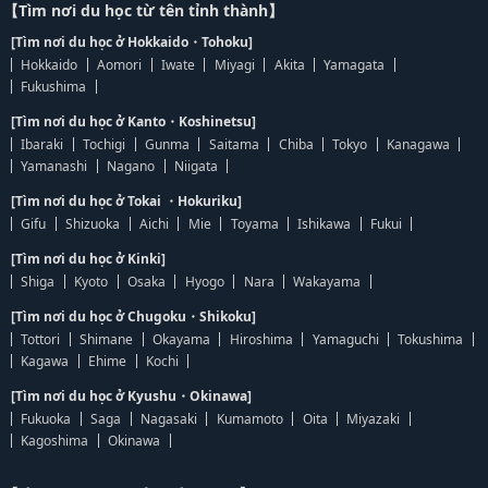
【Tìm nơi du học từ tên tỉnh thành】
[Tìm nơi du học ở Hokkaido・Tohoku]
Hokkaido
Aomori
Iwate
Miyagi
Akita
Yamagata
Fukushima
[Tìm nơi du học ở Kanto・Koshinetsu]
Ibaraki
Tochigi
Gunma
Saitama
Chiba
Tokyo
Kanagawa
Yamanashi
Nagano
Niigata
[Tìm nơi du học ở Tokai ・Hokuriku]
Gifu
Shizuoka
Aichi
Mie
Toyama
Ishikawa
Fukui
[Tìm nơi du học ở Kinki]
Shiga
Kyoto
Osaka
Hyogo
Nara
Wakayama
[Tìm nơi du học ở Chugoku・Shikoku]
Tottori
Shimane
Okayama
Hiroshima
Yamaguchi
Tokushima
Kagawa
Ehime
Kochi
[Tìm nơi du học ở Kyushu・Okinawa]
Fukuoka
Saga
Nagasaki
Kumamoto
Oita
Miyazaki
Kagoshima
Okinawa