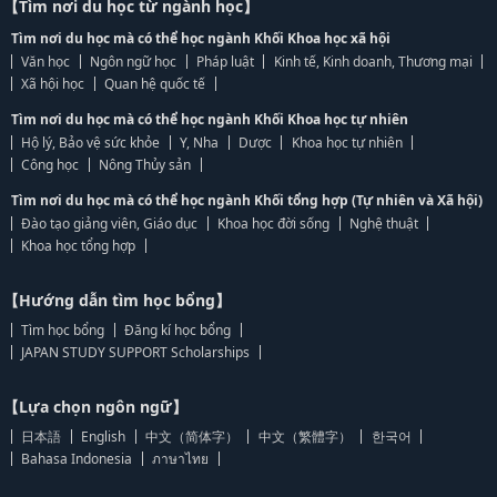
【Tìm nơi du học từ ngành học】
Tìm nơi du học mà có thể học ngành Khối Khoa học xã hội
Văn học
Ngôn ngữ học
Pháp luật
Kinh tế, Kinh doanh, Thương mại
Xã hội học
Quan hệ quốc tế
Tìm nơi du học mà có thể học ngành Khối Khoa học tự nhiên
Hộ lý, Bảo vệ sức khỏe
Y, Nha
Dược
Khoa học tự nhiên
Công học
Nông Thủy sản
Tìm nơi du học mà có thể học ngành Khối tổng hợp (Tự nhiên và Xã hội)
Đào tạo giảng viên, Giáo dục
Khoa học đời sống
Nghệ thuật
Khoa học tổng hợp
【Hướng dẫn tìm học bổng】
Tìm học bổng
Đăng kí học bổng
JAPAN STUDY SUPPORT Scholarships
【Lựa chọn ngôn ngữ】
日本語
English
中文（简体字）
中文（繁體字）
한국어
Bahasa Indonesia
ภาษาไทย