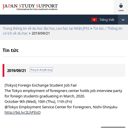
Tiếng Việt
Trang thông tin về du học đại học,cao học tại Nhật JPSS
>
Tin tức／Thông tin
có ích về du học
> 2019/09/21
Tin tức
2019/09/21
[Tokyo] Foreign Exchange Student Job Fair
The Tokyo employment of foreigners center holds job interview party
for foreign students graduating in March, 2020.
October 9th (Wed), 10th (Thu), 11th (Fri)
@Tokyo Employment Service Center for Foreigners, Nishi-Shinjuku
http://bit.ly/2LhPEsO