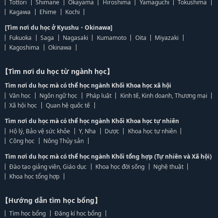
Tottori
Shimane
Okayama
Hiroshima
Yamaguchi
Tokushima
Kagawa
Ehime
Kochi
[Tìm nơi du học ở Kyushu・Okinawa]
Fukuoka
Saga
Nagasaki
Kumamoto
Oita
Miyazaki
Kagoshima
Okinawa
【Tìm nơi du học từ ngành học】
Tìm nơi du học mà có thể học ngành Khối Khoa học xã hội
Văn học
Ngôn ngữ học
Pháp luật
Kinh tế, Kinh doanh, Thương mại
Xã hội học
Quan hệ quốc tế
Tìm nơi du học mà có thể học ngành Khối Khoa học tự nhiên
Hộ lý, Bảo vệ sức khỏe
Y, Nha
Dược
Khoa học tự nhiên
Công học
Nông Thủy sản
Tìm nơi du học mà có thể học ngành Khối tổng hợp (Tự nhiên và Xã hội)
Đào tạo giảng viên, Giáo dục
Khoa học đời sống
Nghệ thuật
Khoa học tổng hợp
【Hướng dẫn tìm học bổng】
Tìm học bổng
Đăng kí học bổng