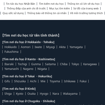
Tin tức du học Nhật Bản
Tìm kiếm nơi du học
Thông tin có ích về du học
Thông điệp của anh chị đi trước
Mục lục tìm kiếm
Sơ đồ của trang web
Quy ước sử dụng
Thông báo về thông tin cá nhân
Về môi trường tương thích
【Tìm nơi du học từ tên tỉnh thành】
[Tìm nơi du học ở Hokkaido・Tohoku]
Hokkaido
Aomori
Iwate
Miyagi
Akita
Yamagata
Fukushima
[Tìm nơi du học ở Kanto・Koshinetsu]
Ibaraki
Tochigi
Gunma
Saitama
Chiba
Tokyo
Kanagawa
Yamanashi
Nagano
Niigata
[Tìm nơi du học ở Tokai ・Hokuriku]
Gifu
Shizuoka
Aichi
Mie
Toyama
Ishikawa
Fukui
[Tìm nơi du học ở Kinki]
Shiga
Kyoto
Osaka
Hyogo
Nara
Wakayama
[Tìm nơi du học ở Chugoku・Shikoku]