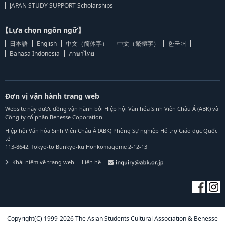
JAPAN STUDY SUPPORT Scholarships
【Lựa chọn ngôn ngữ】
日本語
English
中文（简体字）
中文（繁體字）
한국어
Bahasa Indonesia
ภาษาไทย
Đơn vị vận hành trang web
Website này được đồng vận hành bởi Hiệp hội Văn hóa Sinh Viên Châu Á (ABK) và
Công ty cổ phần Benesse Coporation.
Hiệp hội Văn hóa Sinh Viên Châu Á (ABK) Phòng Sự nghiệp Hỗ trợ Giáo dục Quốc
tế
113-8642, Tokyo-to Bunkyo-ku Honkomagome 2-12-13
Khái niệm về trang web
Liên hệ
Copyright(C) 1999-2026 The Asian Students Cultural Association & Benesse