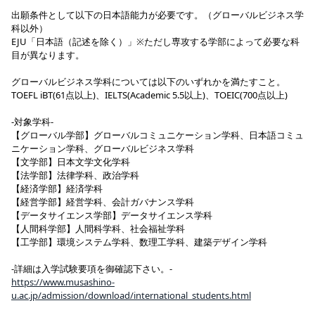
出願条件として以下の日本語能力が必要です。（グローバルビジネス学
科以外）
EJU「日本語（記述を除く）」※ただし専攻する学部によって必要な科
目が異なります。
グローバルビジネス学科については以下のいずれかを満たすこと。
TOEFL iBT(61点以上)、IELTS(Academic 5.5以上)、TOEIC(700点以上)
-対象学科-
【グローバル学部】グローバルコミュニケーション学科、日本語コミュ
ニケーション学科、グローバルビジネス学科
【文学部】日本文学文化学科
【法学部】法律学科、政治学科
【経済学部】経済学科
【経営学部】経営学科、会計ガバナンス学科
【データサイエンス学部】データサイエンス学科
【人間科学部】人間科学科、社会福祉学科
【工学部】環境システム学科、数理工学科、建築デザイン学科
-詳細は入学試験要項を御確認下さい。-
https://www.musashino-
u.ac.jp/admission/download/international_students.html