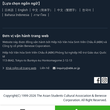
【Lựa chọn ngôn ngữ】
日本語
English
中文（简体字）
中文（繁體字）
한국어
Bahasa Indonesia
ภาษาไทย
Đơn vị vận hành trang web
Website này được đồng vận hành bởi Hiệp hội Văn hóa Sinh Viên Châu Á (ABK) và
Công ty cổ phần Benesse Coporation.
Hiệp hội Văn hóa Sinh Viên Châu Á (ABK) Phòng Sự nghiệp Hỗ trợ Giáo dục Quốc
tế
113-8642, Tokyo-to Bunkyo-ku Honkomagome 2-12-13
Khái niệm về trang web
Liên hệ
Copyright(C) 1999-2026 The Asian Students Cultural Association & Benesse
Corporation. All Right Reserved.