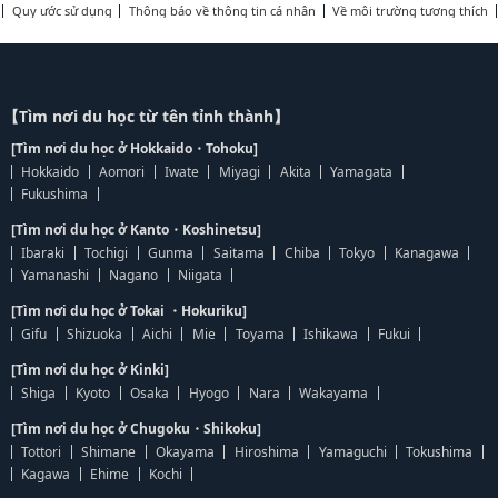
Quy ước sử dụng
Thông báo về thông tin cá nhân
Về môi trường tương thích
【Tìm nơi du học từ tên tỉnh thành】
[Tìm nơi du học ở Hokkaido・Tohoku]
Hokkaido
Aomori
Iwate
Miyagi
Akita
Yamagata
Fukushima
[Tìm nơi du học ở Kanto・Koshinetsu]
Ibaraki
Tochigi
Gunma
Saitama
Chiba
Tokyo
Kanagawa
Yamanashi
Nagano
Niigata
[Tìm nơi du học ở Tokai ・Hokuriku]
Gifu
Shizuoka
Aichi
Mie
Toyama
Ishikawa
Fukui
[Tìm nơi du học ở Kinki]
Shiga
Kyoto
Osaka
Hyogo
Nara
Wakayama
[Tìm nơi du học ở Chugoku・Shikoku]
Tottori
Shimane
Okayama
Hiroshima
Yamaguchi
Tokushima
Kagawa
Ehime
Kochi