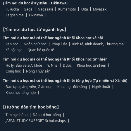
[Tìm nơi du học ở Kyushu・Okinawa]
Fukuoka
Saga
Nagasaki
Kumamoto
Oita
Miyazaki
Kagoshima
Okinawa
【Tìm nơi du học từ ngành học】
Tìm nơi du học mà có thể học ngành Khối Khoa học xã hội
Văn học
Ngôn ngữ học
Pháp luật
Kinh tế, Kinh doanh, Thương mại
Xã hội học
Quan hệ quốc tế
Tìm nơi du học mà có thể học ngành Khối Khoa học tự nhiên
Hộ lý, Bảo vệ sức khỏe
Y, Nha
Dược
Khoa học tự nhiên
Công học
Nông Thủy sản
Tìm nơi du học mà có thể học ngành Khối tổng hợp (Tự nhiên và Xã hội)
Đào tạo giảng viên, Giáo dục
Khoa học đời sống
Nghệ thuật
Khoa học tổng hợp
【Hướng dẫn tìm học bổng】
Tìm học bổng
Đăng kí học bổng
JAPAN STUDY SUPPORT Scholarships