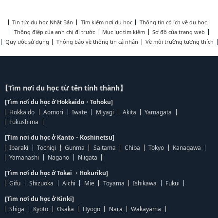
Tin tức du học Nhật Bản
Tìm kiếm nơi du học
Thông tin có ích về du học
Thông điệp của anh chị đi trước
Mục lục tìm kiếm
Sơ đồ của trang web
Quy ước sử dụng
Thông báo về thông tin cá nhân
Về môi trường tương thích
【Tìm nơi du học từ tên tỉnh thành】
[Tìm nơi du học ở Hokkaido・Tohoku]
Hokkaido
Aomori
Iwate
Miyagi
Akita
Yamagata
Fukushima
[Tìm nơi du học ở Kanto・Koshinetsu]
Ibaraki
Tochigi
Gunma
Saitama
Chiba
Tokyo
Kanagawa
Yamanashi
Nagano
Niigata
[Tìm nơi du học ở Tokai ・Hokuriku]
Gifu
Shizuoka
Aichi
Mie
Toyama
Ishikawa
Fukui
[Tìm nơi du học ở Kinki]
Shiga
Kyoto
Osaka
Hyogo
Nara
Wakayama