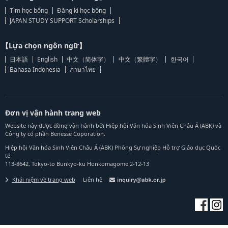
Tìm học bổng
Đăng kí học bổng
JAPAN STUDY SUPPORT Scholarships
【Lựa chọn ngôn ngữ】
日本語
English
中文（简体字）
中文（繁體字）
한국어
Bahasa Indonesia
ภาษาไทย
Đơn vị vận hành trang web
Website này được đồng vận hành bởi Hiệp hội Văn hóa Sinh Viên Châu Á (ABK) và
Công ty cổ phần Benesse Coporation.
Hiệp hội Văn hóa Sinh Viên Châu Á (ABK) Phòng Sự nghiệp Hỗ trợ Giáo dục Quốc
tế
113-8642, Tokyo-to Bunkyo-ku Honkomagome 2-12-13
Khái niệm về trang web
Liên hệ