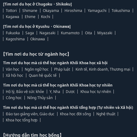
[Tìm nơi du học ở Chugoku・Shikoku]
Tottori
Shimane
Okayama
Hiroshima
Yamaguchi
Tokushima
Kagawa
Ehime
Kochi
[Tìm nơi du học ở Kyushu・Okinawa]
Fukuoka
Saga
Nagasaki
Kumamoto
Oita
Miyazaki
Kagoshima
Okinawa
【Tìm nơi du học từ ngành học】
Tìm nơi du học mà có thể học ngành Khối Khoa học xã hội
Văn học
Ngôn ngữ học
Pháp luật
Kinh tế, Kinh doanh, Thương mại
Xã hội học
Quan hệ quốc tế
Tìm nơi du học mà có thể học ngành Khối Khoa học tự nhiên
Hộ lý, Bảo vệ sức khỏe
Y, Nha
Dược
Khoa học tự nhiên
Công học
Nông Thủy sản
Tìm nơi du học mà có thể học ngành Khối tổng hợp (Tự nhiên và Xã hội)
Đào tạo giảng viên, Giáo dục
Khoa học đời sống
Nghệ thuật
Khoa học tổng hợp
【Hướng dẫn tìm học bổng】