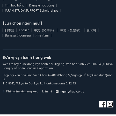
Tìm học bổng
Đăng kí học bổng
JAPAN STUDY SUPPORT Scholarships
【Lựa chọn ngôn ngữ】
日本語
English
中文（简体字）
中文（繁體字）
한국어
Bahasa Indonesia
ภาษาไทย
Đơn vị vận hành trang web
Website này được đồng vận hành bởi Hiệp hội Văn hóa Sinh Viên Châu Á (ABK) và
Công ty cổ phần Benesse Coporation.
Hiệp hội Văn hóa Sinh Viên Châu Á (ABK) Phòng Sự nghiệp Hỗ trợ Giáo dục Quốc
tế
113-8642, Tokyo-to Bunkyo-ku Honkomagome 2-12-13
Khái niệm về trang web
Liên hệ