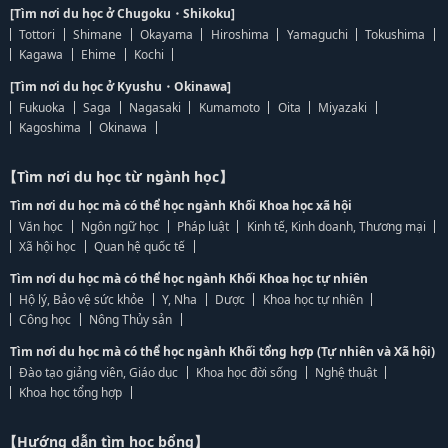
[Tìm nơi du học ở Chugoku・Shikoku]
Tottori
Shimane
Okayama
Hiroshima
Yamaguchi
Tokushima
Kagawa
Ehime
Kochi
[Tìm nơi du học ở Kyushu・Okinawa]
Fukuoka
Saga
Nagasaki
Kumamoto
Oita
Miyazaki
Kagoshima
Okinawa
【Tìm nơi du học từ ngành học】
Tìm nơi du học mà có thể học ngành Khối Khoa học xã hội
Văn học
Ngôn ngữ học
Pháp luật
Kinh tế, Kinh doanh, Thương mại
Xã hội học
Quan hệ quốc tế
Tìm nơi du học mà có thể học ngành Khối Khoa học tự nhiên
Hộ lý, Bảo vệ sức khỏe
Y, Nha
Dược
Khoa học tự nhiên
Công học
Nông Thủy sản
Tìm nơi du học mà có thể học ngành Khối tổng hợp (Tự nhiên và Xã hội)
Đào tạo giảng viên, Giáo dục
Khoa học đời sống
Nghệ thuật
Khoa học tổng hợp
【Hướng dẫn tìm học bổng】