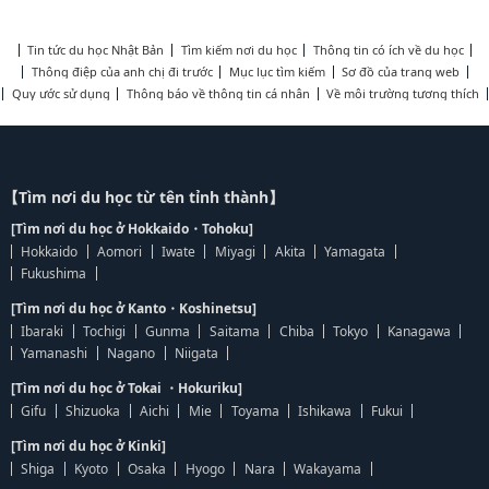
Tin tức du học Nhật Bản
Tìm kiếm nơi du học
Thông tin có ích về du học
Thông điệp của anh chị đi trước
Mục lục tìm kiếm
Sơ đồ của trang web
Quy ước sử dụng
Thông báo về thông tin cá nhân
Về môi trường tương thích
【Tìm nơi du học từ tên tỉnh thành】
[Tìm nơi du học ở Hokkaido・Tohoku]
Hokkaido
Aomori
Iwate
Miyagi
Akita
Yamagata
Fukushima
[Tìm nơi du học ở Kanto・Koshinetsu]
Ibaraki
Tochigi
Gunma
Saitama
Chiba
Tokyo
Kanagawa
Yamanashi
Nagano
Niigata
[Tìm nơi du học ở Tokai ・Hokuriku]
Gifu
Shizuoka
Aichi
Mie
Toyama
Ishikawa
Fukui
[Tìm nơi du học ở Kinki]
Shiga
Kyoto
Osaka
Hyogo
Nara
Wakayama