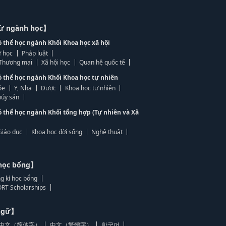
từ ngành học】
ó thể học ngành Khối Khoa học xã hội
 học
Pháp luật
, Thương mại
Xã hội học
Quan hệ quốc tế
ó thể học ngành Khối Khoa học tự nhiên
ỏe
Y, Nha
Dược
Khoa học tự nhiên
ủy sản
ó thể học ngành Khối tổng hợp (Tự nhiên và Xã
Giáo dục
Khoa học đời sống
Nghệ thuật
học bổng】
g kí học bổng
RT Scholarships
 ngữ】
中文（简体字）
中文（繁體字）
한국어