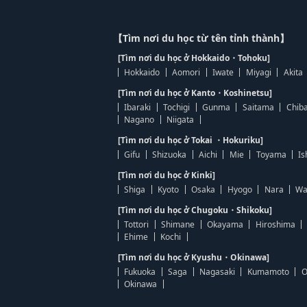
【Tìm nơi du học từ tên tỉnh thành】
[Tìm nơi du học ở Hokkaido・Tohoku]
Hokkaido
Aomori
Iwate
Miyagi
Akita
[Tìm nơi du học ở Kanto・Koshinetsu]
Ibaraki
Tochigi
Gunma
Saitama
Chib
Nagano
Niigata
[Tìm nơi du học ở Tokai ・Hokuriku]
Gifu
Shizuoka
Aichi
Mie
Toyama
Is
[Tìm nơi du học ở Kinki]
Shiga
Kyoto
Osaka
Hyogo
Nara
Wa
[Tìm nơi du học ở Chugoku・Shikoku]
Tottori
Shimane
Okayama
Hiroshima
Ehime
Kochi
[Tìm nơi du học ở Kyushu・Okinawa]
Fukuoka
Saga
Nagasaki
Kumamoto
O
Okinawa