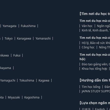
【Tìm nơi du học 
Tìm nơi du học mà c
Yamagata
Fukushima
Văn học
Ngôn ngữ
Kinh tế, Kinh doanh
Tìm nơi du học mà c
a
Tokyo
Kanagawa
Yamanashi
Hộ lý, Bảo vệ sức kh
Công học
Nông Th
Tìm nơi du học mà c
hikawa
Fukui
hội)
Đào tạo giảng viên, 
kayama
Khoa học tổng hợp
【Hướng dẫn tìm 
Yamaguchi
Tokushima
Kagawa
Tìm học bổng
Đăn
JAPAN STUDY SUPPO
ita
Miyazaki
Kagoshima
【Lựa chọn ngôn
日本語
English