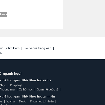
ục lục tìm kiếm
Sơ đồ của trang web
ch
từ ngành học】
ó thể học ngành Khối Khoa học xã hội
 học
Pháp luật
, Thương mại
Xã hội học
Quan hệ quốc tế
ó thể học ngành Khối Khoa học tự nhiên
ỏe
Y, Nha
Dược
Khoa học tự nhiên