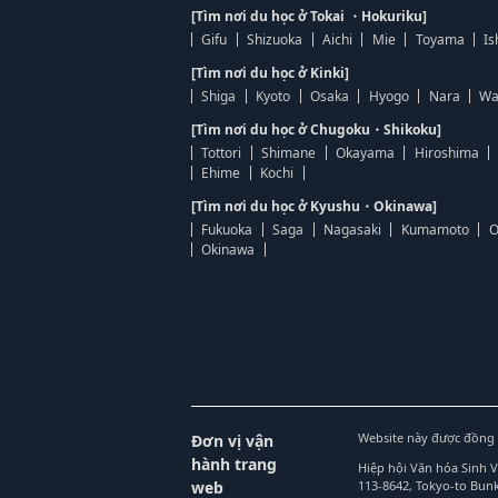
[Tìm nơi du học ở Tokai ・Hokuriku]
Gifu
Shizuoka
Aichi
Mie
Toyama
Is
[Tìm nơi du học ở Kinki]
Shiga
Kyoto
Osaka
Hyogo
Nara
Wa
[Tìm nơi du học ở Chugoku・Shikoku]
Tottori
Shimane
Okayama
Hiroshima
Ehime
Kochi
[Tìm nơi du học ở Kyushu・Okinawa]
Fukuoka
Saga
Nagasaki
Kumamoto
O
Okinawa
Website này được đồng 
Đơn vị vận
hành trang
Hiệp hội Văn hóa Sinh 
web
113-8642, Tokyo-to Bu