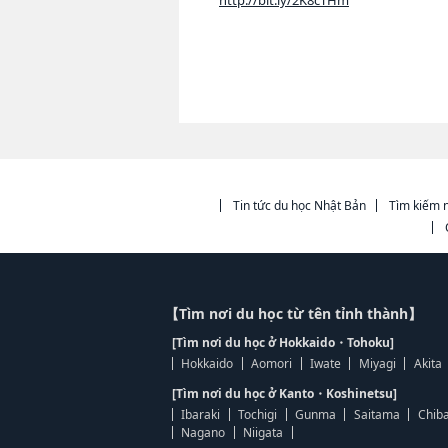
http://bit.ly/2K8cTHm
Tin tức du học Nhật Bản
Tìm kiếm n
【Tìm nơi du học từ tên tỉnh thành】
[Tìm nơi du học ở Hokkaido・Tohoku]
Hokkaido
Aomori
Iwate
Miyagi
Akita
[Tìm nơi du học ở Kanto・Koshinetsu]
Ibaraki
Tochigi
Gunma
Saitama
Chib
Nagano
Niigata