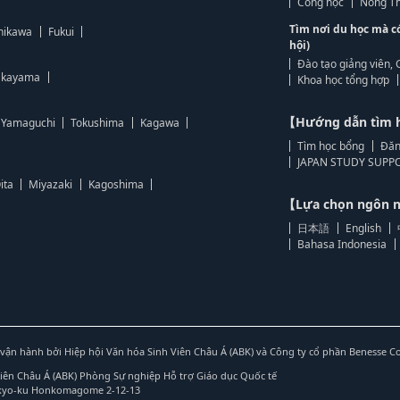
Công học
Nông Th
Tìm nơi du học mà c
hikawa
Fukui
hội)
Đào tạo giảng viên, 
kayama
Khoa học tổng hợp
【Hướng dẫn tìm 
Yamaguchi
Tokushima
Kagawa
Tìm học bổng
Đăn
JAPAN STUDY SUPPO
ita
Miyazaki
Kagoshima
【Lựa chọn ngôn
日本語
English
Bahasa Indonesia
vận hành bởi Hiệp hội Văn hóa Sinh Viên Châu Á (ABK) và Công ty cổ phần Benesse C
Viên Châu Á (ABK) Phòng Sự nghiệp Hỗ trợ Giáo dục Quốc tế
nkyo-ku Honkomagome 2-12-13