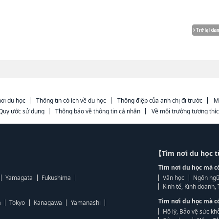
ơi du học
Thông tin có ích về du học
Thông điệp của anh chị đi trước
M
Quy ước sử dụng
Thông báo về thông tin cá nhân
Về môi trường tương thí
【Tìm nơi du học 
Tìm nơi du học mà c
Yamagata
Fukushima
Văn học
Ngôn ngữ
Kinh tế, Kinh doanh
Tìm nơi du học mà c
a
Tokyo
Kanagawa
Yamanashi
Hộ lý, Bảo vệ sức kh