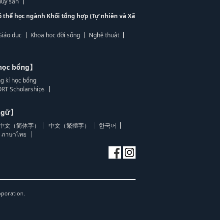
ủy sản
ó thể học ngành Khối tổng hợp (Tự nhiên và Xã
Giáo dục
Khoa học đời sống
Nghệ thuật
học bổng】
g kí học bổng
RT Scholarships
 ngữ】
中文（简体字）
中文（繁體字）
한국어
ภาษาไทย
oporation.