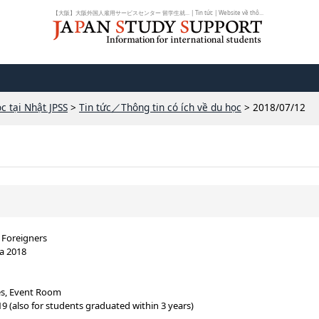
【大阪】大阪外国人雇用サービスセンター 留学生就... | Tin tức | Website về thô...
c tại Nhật JPSS
>
Tin tức／Thông tin có ích về du học
> 2018/07/12
 Foreigners
ta 2018
es, Event Room
9 (also for students graduated within 3 years)