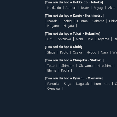
[Tìm nơi du học ở Hokkaido・Tohoku]
Hokkaido
Aomori
Iwate
Miyagi
Akita
[Tìm nơi du học ở Kanto・Koshinetsu]
Ibaraki
Tochigi
Gunma
Saitama
Chib
Nagano
Niigata
[Tìm nơi du học ở Tokai ・Hokuriku]
Gifu
Shizuoka
Aichi
Mie
Toyama
Is
[Tìm nơi du học ở Kinki]
Shiga
Kyoto
Osaka
Hyogo
Nara
Wa
[Tìm nơi du học ở Chugoku・Shikoku]
Tottori
Shimane
Okayama
Hiroshima
Ehime
Kochi
[Tìm nơi du học ở Kyushu・Okinawa]
Fukuoka
Saga
Nagasaki
Kumamoto
O
Okinawa