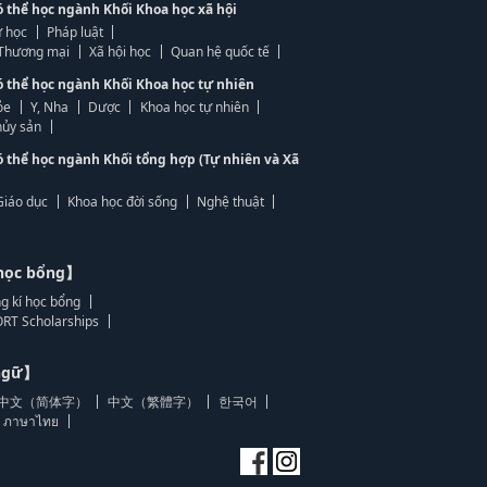
ó thể học ngành Khối Khoa học xã hội
 học
Pháp luật
, Thương mại
Xã hội học
Quan hệ quốc tế
ó thể học ngành Khối Khoa học tự nhiên
ỏe
Y, Nha
Dược
Khoa học tự nhiên
ủy sản
ó thể học ngành Khối tổng hợp (Tự nhiên và Xã
Giáo dục
Khoa học đời sống
Nghệ thuật
học bổng】
g kí học bổng
RT Scholarships
 ngữ】
中文（简体字）
中文（繁體字）
한국어
ภาษาไทย