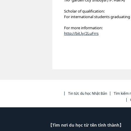
TKP garden city shibuya (1F: Hall A)
Scholar of qualification:
For international students graduating
For more information:
http://bit.ly/2LuFrrs
Tin tức du học Nhật Bản
Tìm kiếm n
【Tìm nơi du học từ tên tỉnh thành】