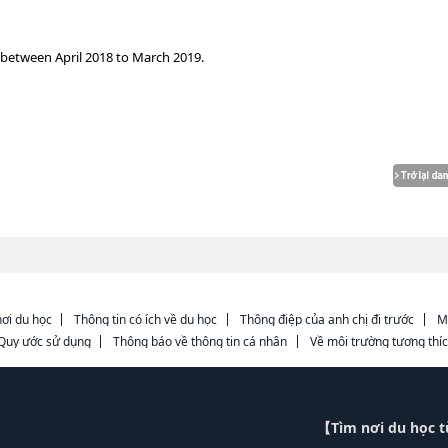
 between April 2018 to March 2019.
ơi du học
Thông tin có ích về du học
Thông điệp của anh chị đi trước
M
Quy ước sử dụng
Thông báo về thông tin cá nhân
Về môi trường tương thí
【Tìm nơi du học 