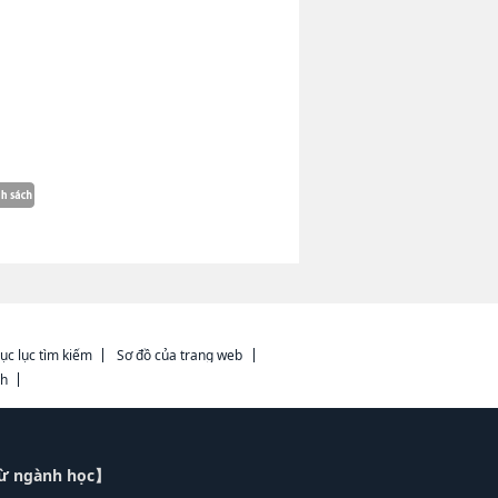
ục lục tìm kiếm
Sơ đồ của trang web
ch
từ ngành học】