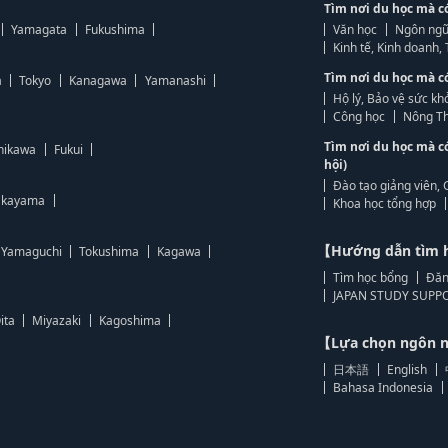
Tìm nơi du học mà c
Yamagata
Fukushima
Văn học
Ngôn ngữ
Kinh tế, Kinh doanh
Tìm nơi du học mà c
a
Tokyo
Kanagawa
Yamanashi
Hộ lý, Bảo vệ sức kh
Công học
Nông Th
Tìm nơi du học mà c
hikawa
Fukui
hội)
Đào tạo giảng viên, 
kayama
Khoa học tổng hợp
【Hướng dẫn tìm 
Yamaguchi
Tokushima
Kagawa
Tìm học bổng
Đăn
JAPAN STUDY SUPPO
ita
Miyazaki
Kagoshima
【Lựa chọn ngôn
日本語
English
Bahasa Indonesia