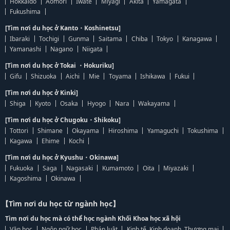
Hokkaido
Aomori
Iwate
Miyagi
Akita
Yamagata
Fukushima
[Tìm nơi du học ở Kanto・Koshinetsu]
Ibaraki
Tochigi
Gunma
Saitama
Chiba
Tokyo
Kanagawa
Yamanashi
Nagano
Niigata
[Tìm nơi du học ở Tokai ・Hokuriku]
Gifu
Shizuoka
Aichi
Mie
Toyama
Ishikawa
Fukui
[Tìm nơi du học ở Kinki]
Shiga
Kyoto
Osaka
Hyogo
Nara
Wakayama
[Tìm nơi du học ở Chugoku・Shikoku]
Tottori
Shimane
Okayama
Hiroshima
Yamaguchi
Tokushima
Kagawa
Ehime
Kochi
[Tìm nơi du học ở Kyushu・Okinawa]
Fukuoka
Saga
Nagasaki
Kumamoto
Oita
Miyazaki
Kagoshima
Okinawa
【Tìm nơi du học từ ngành học】
Tìm nơi du học mà có thể học ngành Khối Khoa học xã hội
Văn học
Ngôn ngữ học
Pháp luật
Kinh tế, Kinh doanh, Thương mại