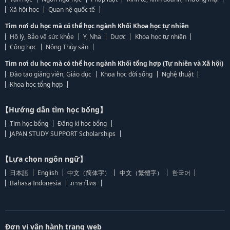
Xã hội học
Quan hệ quốc tế
Tìm nơi du học mà có thể học ngành Khối Khoa học tự nhiên
Hộ lý, Bảo vệ sức khỏe
Y, Nha
Dược
Khoa học tự nhiên
Công học
Nông Thủy sản
Tìm nơi du học mà có thể học ngành Khối tổng hợp (Tự nhiên và Xã hội)
Đào tạo giảng viên, Giáo dục
Khoa học đời sống
Nghệ thuật
Khoa học tổng hợp
【Hướng dẫn tìm học bổng】
Tìm học bổng
Đăng kí học bổng
JAPAN STUDY SUPPORT Scholarships
【Lựa chọn ngôn ngữ】
日本語
English
中文（简体字）
中文（繁體字）
한국어
Bahasa Indonesia
ภาษาไทย
Đơn vị vận hành trang web