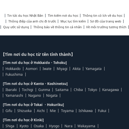
Tin tức du học Nhật Bản
Tìm kiếm nơi du học
Thông tin có ích về du học
Thông điệp của anh chị đi trước
Mục lục tìm kiếm
Sơ đồ của trang web
Quy ước sử dụng
Thông báo về thông tin cá nhân
Về môi trường tương thích
【Tìm nơi du học từ tên tỉnh thành】
[Tìm nơi du học ở Hokkaido・Tohoku]
Hokkaido
Aomori
Iwate
Miyagi
Akita
Yamagata
Fukushima
[Tìm nơi du học ở Kanto・Koshinetsu]
Ibaraki
Tochigi
Gunma
Saitama
Chiba
Tokyo
Kanagawa
Yamanashi
Nagano
Niigata
[Tìm nơi du học ở Tokai ・Hokuriku]
Gifu
Shizuoka
Aichi
Mie
Toyama
Ishikawa
Fukui
[Tìm nơi du học ở Kinki]
Shiga
Kyoto
Osaka
Hyogo
Nara
Wakayama