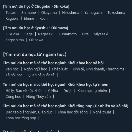
[Tìm nơi du học ở Chugoku・Shikoku]
Tottori
Shimane
Okayama
Hiroshima
Yamaguchi
Tokushima
Kagawa
Ehime
Kochi
[Tìm nơi du học ở Kyushu・Okinawa]
Fukuoka
Saga
Nagasaki
Kumamoto
Oita
Miyazaki
Kagoshima
Okinawa
【Tìm nơi du học từ ngành học】
Tìm nơi du học mà có thể học ngành Khối Khoa học xã hội
Văn học
Ngôn ngữ học
Pháp luật
Kinh tế, Kinh doanh, Thương mại
Xã hội học
Quan hệ quốc tế
Tìm nơi du học mà có thể học ngành Khối Khoa học tự nhiên
Hộ lý, Bảo vệ sức khỏe
Y, Nha
Dược
Khoa học tự nhiên
Công học
Nông Thủy sản
Tìm nơi du học mà có thể học ngành Khối tổng hợp (Tự nhiên và Xã hội)
Đào tạo giảng viên, Giáo dục
Khoa học đời sống
Nghệ thuật
Khoa học tổng hợp