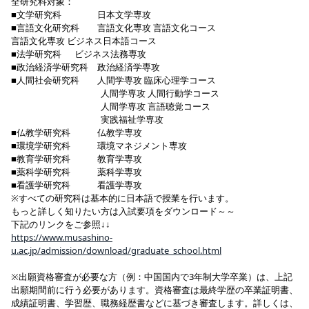
全研究科対象：
■文学研究科 日本文学専攻
■言語文化研究科 言語文化専攻 言語文化コース
言語文化専攻 ビジネス日本語コース
■法学研究科 ビジネス法務専攻
■政治経済学研究科 政治経済学専攻
■人間社会研究科 人間学専攻 臨床心理学コース
人間学専攻 人間行動学コース
人間学専攻 言語聴覚コース
実践福祉学専攻
■仏教学研究科 仏教学専攻
■環境学研究科 環境マネジメント専攻
■教育学研究科 教育学専攻
■薬科学研究科 薬科学専攻
■看護学研究科 看護学専攻
※すべての研究科は基本的に日本語で授業を行います。
もっと詳しく知りたい方は入試要項をダウンロード～～
下記のリンクをご参照↓↓
https://www.musashino-
u.ac.jp/admission/download/graduate_school.html
※出願資格審査が必要な方（例：中国国内で3年制大学卒業）は、上記
出願期間前に行う必要があります。資格審査は最終学歴の卒業証明書、
成績証明書、学習歴、職務経歴書などに基づき審査します。詳しくは、