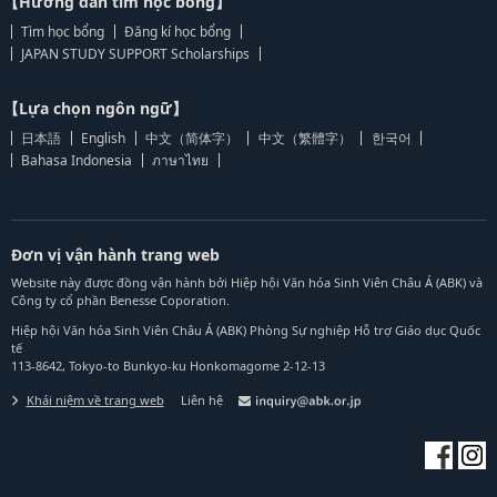
【Hướng dẫn tìm học bổng】
Tìm học bổng
Đăng kí học bổng
JAPAN STUDY SUPPORT Scholarships
【Lựa chọn ngôn ngữ】
日本語
English
中文（简体字）
中文（繁體字）
한국어
Bahasa Indonesia
ภาษาไทย
Đơn vị vận hành trang web
Website này được đồng vận hành bởi Hiệp hội Văn hóa Sinh Viên Châu Á (ABK) và
Công ty cổ phần Benesse Coporation.
Hiệp hội Văn hóa Sinh Viên Châu Á (ABK) Phòng Sự nghiệp Hỗ trợ Giáo dục Quốc
tế
113-8642, Tokyo-to Bunkyo-ku Honkomagome 2-12-13
Khái niệm về trang web
Liên hệ