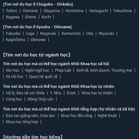
[Tìm nơi du học ở Chugoku・Shikoku]
Tottori
Shimane
Okayama
Hiroshima
Yamaguchi
Tokushima
Kagawa
Ehime
Kochi
[Tìm nơi du học ở Kyushu・Okinawa]
Fukuoka
Saga
Nagasaki
Kumamoto
Oita
Miyazaki
Kagoshima
Okinawa
【Tìm nơi du học từ ngành học】
Tìm nơi du học mà có thể học ngành Khối Khoa học xã hội
Văn học
Ngôn ngữ học
Pháp luật
Kinh tế, Kinh doanh, Thương mại
Xã hội học
Quan hệ quốc tế
Tìm nơi du học mà có thể học ngành Khối Khoa học tự nhiên
Hộ lý, Bảo vệ sức khỏe
Y, Nha
Dược
Khoa học tự nhiên
Công học
Nông Thủy sản
Tìm nơi du học mà có thể học ngành Khối tổng hợp (Tự nhiên và Xã hội)
Đào tạo giảng viên, Giáo dục
Khoa học đời sống
Nghệ thuật
Khoa học tổng hợp
【Hướng dẫn tìm học bổng】