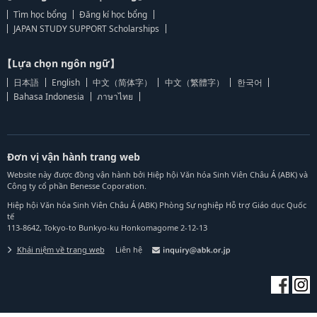
Tìm học bổng
Đăng kí học bổng
JAPAN STUDY SUPPORT Scholarships
【Lựa chọn ngôn ngữ】
日本語
English
中文（简体字）
中文（繁體字）
한국어
Bahasa Indonesia
ภาษาไทย
Đơn vị vận hành trang web
Website này được đồng vận hành bởi Hiệp hội Văn hóa Sinh Viên Châu Á (ABK) và
Công ty cổ phần Benesse Coporation.
Hiệp hội Văn hóa Sinh Viên Châu Á (ABK) Phòng Sự nghiệp Hỗ trợ Giáo dục Quốc
tế
113-8642, Tokyo-to Bunkyo-ku Honkomagome 2-12-13
Khái niệm về trang web
Liên hệ