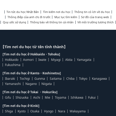
Tin tức du học Nhật Bản
Tìm kiếm nơi du học
Thông tin có ích về du học
Thông điệp của anh chị đi trước
Mục lục tìm kiếm
Sơ đồ của trang web
Quy ước sử dụng
Thông báo về thông tin cá nhân
Về môi trường tương thích
【Tìm nơi du học từ tên tỉnh thành】
[Tìm nơi du học ở Hokkaido・Tohoku]
Hokkaido
Aomori
Iwate
Miyagi
Akita
Yamagata
Fukushima
[Tìm nơi du học ở Kanto・Koshinetsu]
Ibaraki
Tochigi
Gunma
Saitama
Chiba
Tokyo
Kanagawa
Yamanashi
Nagano
Niigata
[Tìm nơi du học ở Tokai ・Hokuriku]
Gifu
Shizuoka
Aichi
Mie
Toyama
Ishikawa
Fukui
[Tìm nơi du học ở Kinki]
Shiga
Kyoto
Osaka
Hyogo
Nara
Wakayama