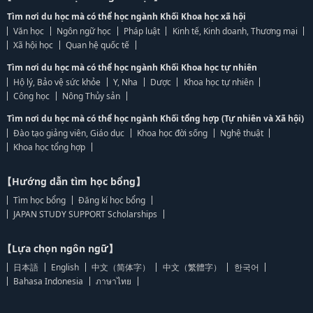
Tìm nơi du học mà có thể học ngành Khối Khoa học xã hội
Văn học
Ngôn ngữ học
Pháp luật
Kinh tế, Kinh doanh, Thương mại
Xã hội học
Quan hệ quốc tế
Tìm nơi du học mà có thể học ngành Khối Khoa học tự nhiên
Hộ lý, Bảo vệ sức khỏe
Y, Nha
Dược
Khoa học tự nhiên
Công học
Nông Thủy sản
Tìm nơi du học mà có thể học ngành Khối tổng hợp (Tự nhiên và Xã hội)
Đào tạo giảng viên, Giáo dục
Khoa học đời sống
Nghệ thuật
Khoa học tổng hợp
【Hướng dẫn tìm học bổng】
Tìm học bổng
Đăng kí học bổng
JAPAN STUDY SUPPORT Scholarships
【Lựa chọn ngôn ngữ】
日本語
English
中文（简体字）
中文（繁體字）
한국어
Bahasa Indonesia
ภาษาไทย