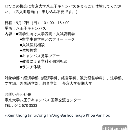
ぜひこの機会に帝京大学八王子キャンパスをまるごと体験してくださ
い。（※入退場自由・申し込み不要です。）
日程：9月17日（日） 10：00～16：00
場所：八王子キャンパス
内容：■留学生向け大学説明・入試説明会
■留学生在学生とのフリートーク
■入試個別相談
■体験授業
■キャンパス見学ツアー
■教員による学科別個別相談
■ランチ体験
対象学部：経済学部（経済学科、経営学科、観光経営学科）、法学部、
文学部、外国語学部、教育学部、 帝京大学短期大学
お問い合わせ先
帝京大学八王子キャンパス 国際交流センター
TEL：042-678-3533
» Xem thông tin trường Trường Đại học Teikyo Khoa Văn học