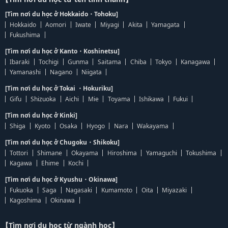
[Tìm nơi du học ở Hokkaido・Tohoku]
Hokkaido
Aomori
Iwate
Miyagi
Akita
Yamagata
Fukushima
[Tìm nơi du học ở Kanto・Koshinetsu]
Ibaraki
Tochigi
Gunma
Saitama
Chiba
Tokyo
Kanagawa
Yamanashi
Nagano
Niigata
[Tìm nơi du học ở Tokai ・Hokuriku]
Gifu
Shizuoka
Aichi
Mie
Toyama
Ishikawa
Fukui
[Tìm nơi du học ở Kinki]
Shiga
Kyoto
Osaka
Hyogo
Nara
Wakayama
[Tìm nơi du học ở Chugoku・Shikoku]
Tottori
Shimane
Okayama
Hiroshima
Yamaguchi
Tokushima
Kagawa
Ehime
Kochi
[Tìm nơi du học ở Kyushu・Okinawa]
Fukuoka
Saga
Nagasaki
Kumamoto
Oita
Miyazaki
Kagoshima
Okinawa
【Tìm nơi du học từ ngành học】