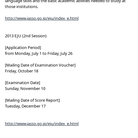
language skills and the basic academic abilities needed to study at
those institutions.
http://www.jasso.go.jp/eju/index_e.html
2013 EJU (2nd Session)
[Application Period]
from Monday, July 1 to Friday, July 26
[Mailing Date of Examination Voucher]
Friday, October 18
[Examination Date]
Sunday, November 10
[Mailing Date of Score Report]
Tuesday, December 17
http://www.jasso.go.jp/eju/index_e.html