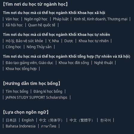
【Tìm nơi du học từ ngành học】
Tìm nơi du học mà có thể học ngành Khối Khoa học xã hội
Văn học
Ngôn ngữ học
Pháp luật
Kinh tế, Kinh doanh, Thương mại
Xã hội học
Quan hệ quốc tế
Tìm nơi du học mà có thể học ngành Khối Khoa học tự nhiên
Hộ lý, Bảo vệ sức khỏe
Y, Nha
Dược
Khoa học tự nhiên
Công học
Nông Thủy sản
Tìm nơi du học mà có thể học ngành Khối tổng hợp (Tự nhiên và Xã hội)
Đào tạo giảng viên, Giáo dục
Khoa học đời sống
Nghệ thuật
Khoa học tổng hợp
【Hướng dẫn tìm học bổng】
Tìm học bổng
Đăng kí học bổng
JAPAN STUDY SUPPORT Scholarships
【Lựa chọn ngôn ngữ】
日本語
English
中文（简体字）
中文（繁體字）
한국어
Bahasa Indonesia
ภาษาไทย