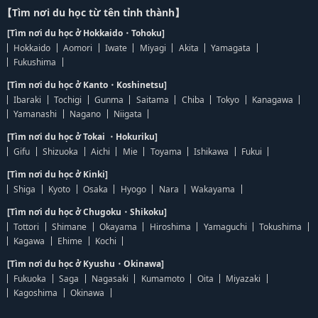
【Tìm nơi du học từ tên tỉnh thành】
[Tìm nơi du học ở Hokkaido・Tohoku]
Hokkaido
Aomori
Iwate
Miyagi
Akita
Yamagata
Fukushima
[Tìm nơi du học ở Kanto・Koshinetsu]
Ibaraki
Tochigi
Gunma
Saitama
Chiba
Tokyo
Kanagawa
Yamanashi
Nagano
Niigata
[Tìm nơi du học ở Tokai ・Hokuriku]
Gifu
Shizuoka
Aichi
Mie
Toyama
Ishikawa
Fukui
[Tìm nơi du học ở Kinki]
Shiga
Kyoto
Osaka
Hyogo
Nara
Wakayama
[Tìm nơi du học ở Chugoku・Shikoku]
Tottori
Shimane
Okayama
Hiroshima
Yamaguchi
Tokushima
Kagawa
Ehime
Kochi
[Tìm nơi du học ở Kyushu・Okinawa]
Fukuoka
Saga
Nagasaki
Kumamoto
Oita
Miyazaki
Kagoshima
Okinawa