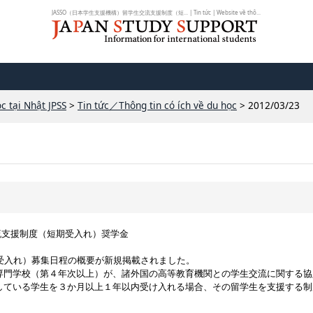
JASSO（日本学生支援機構）留学生交流支援制度（短... | Tin tức | Website về thô...
c tại Nhật JPSS
>
Tin tức／Thông tin có ích về du học
> 2012/03/23
交流支援制度（短期受入れ）奨学金
受入れ）募集日程の概要が新規掲載されました。
専門学校（第４年次以上）が、諸外国の高等教育機関との学生交流に関する協
している学生を３か月以上１年以内受け入れる場合、その留学生を支援する制