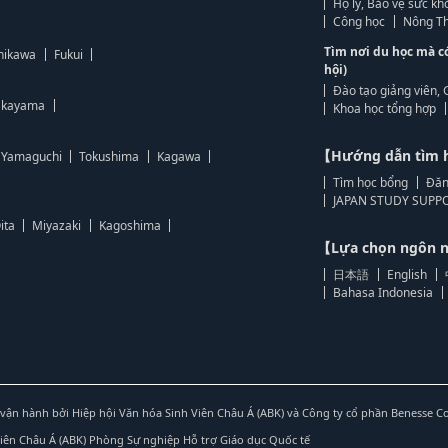
Hộ lý, Bảo vệ sức kh
Công học
Nông Th
Tìm nơi du học mà c
hikawa
Fukui
hội)
Đào tạo giảng viên, 
kayama
Khoa học tổng hợp
【Hướng dẫn tìm 
Yamaguchi
Tokushima
Kagawa
Tìm học bổng
Đăn
JAPAN STUDY SUPPO
ita
Miyazaki
Kagoshima
【Lựa chọn ngôn
日本語
English
Bahasa Indonesia
vận hành bởi Hiệp hội Văn hóa Sinh Viên Châu Á (ABK) và Công ty cổ phần Benesse C
Viên Châu Á (ABK) Phòng Sự nghiệp Hỗ trợ Giáo dục Quốc tế