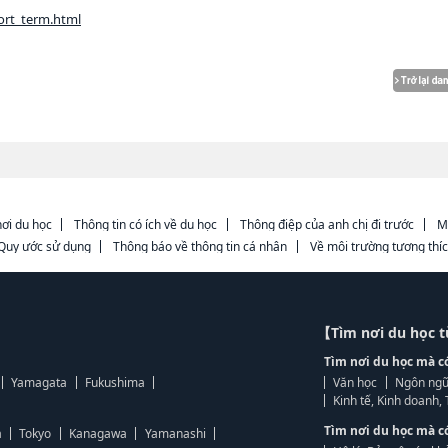
hort_term.html
ơi du học
Thông tin có ích về du học
Thông điệp của anh chị đi trước
M
Quy ước sử dụng
Thông báo về thông tin cá nhân
Về môi trường tương thí
【Tìm nơi du học 
Tìm nơi du học mà c
Yamagata
Fukushima
Văn học
Ngôn ngữ
Kinh tế, Kinh doanh
Tìm nơi du học mà c
a
Tokyo
Kanagawa
Yamanashi