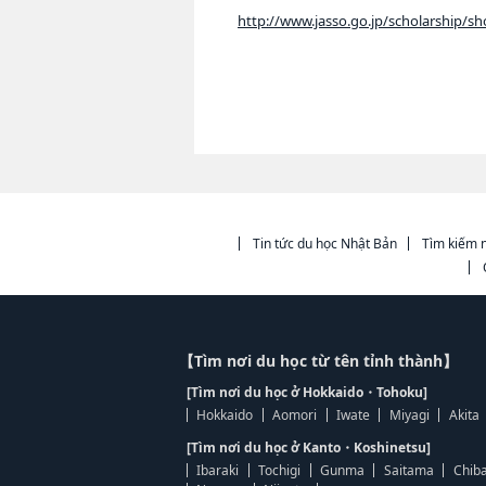
http://www.jasso.go.jp/scholarship/s
Tin tức du học Nhật Bản
Tìm kiếm n
【Tìm nơi du học từ tên tỉnh thành】
[Tìm nơi du học ở Hokkaido・Tohoku]
Hokkaido
Aomori
Iwate
Miyagi
Akita
[Tìm nơi du học ở Kanto・Koshinetsu]
Ibaraki
Tochigi
Gunma
Saitama
Chib