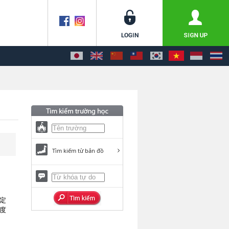
Tìm kiếm từ bản đồ
定
度