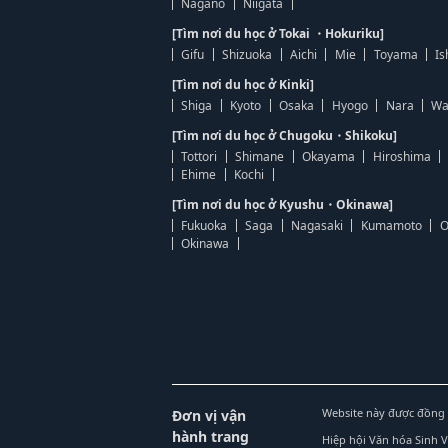
Nagano
Niigata
[Tìm nơi du học ở Tokai ・Hokuriku]
Gifu
Shizuoka
Aichi
Mie
Toyama
Is
[Tìm nơi du học ở Kinki]
Shiga
Kyoto
Osaka
Hyogo
Nara
Wa
[Tìm nơi du học ở Chugoku・Shikoku]
Tottori
Shimane
Okayama
Hiroshima
Ehime
Kochi
[Tìm nơi du học ở Kyushu・Okinawa]
Fukuoka
Saga
Nagasaki
Kumamoto
O
Okinawa
Website này được đồng 
Đơn vị vận
hành trang
Hiệp hội Văn hóa Sinh 