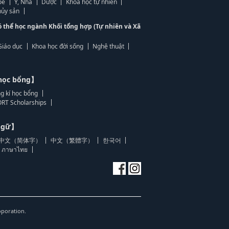
ỏe
Y, Nha
Dược
Khoa học tự nhiên
ủy sản
ó thể học ngành Khối tổng hợp (Tự nhiên và Xã
Giáo dục
Khoa học đời sống
Nghệ thuật
học bổng】
g kí học bổng
RT Scholarships
 ngữ】
中文（简体字）
中文（繁體字）
한국어
ภาษาไทย
oporation.