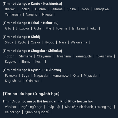
[Tìm nơi du học ở Kanto・Koshinetsu]
Ibaraki
Tochigi
Gunma
Saitama
Chiba
Tokyo
Kanagawa
Yamanashi
Nagano
Niigata
[Tìm nơi du học ở Tokai ・Hokuriku]
Gifu
Shizuoka
Aichi
Mie
Toyama
Ishikawa
Fukui
[Tìm nơi du học ở Kinki]
Shiga
Kyoto
Osaka
Hyogo
Nara
Wakayama
[Tìm nơi du học ở Chugoku・Shikoku]
Tottori
Shimane
Okayama
Hiroshima
Yamaguchi
Tokushima
Kagawa
Ehime
Kochi
[Tìm nơi du học ở Kyushu・Okinawa]
Fukuoka
Saga
Nagasaki
Kumamoto
Oita
Miyazaki
Kagoshima
Okinawa
【Tìm nơi du học từ ngành học】
Tìm nơi du học mà có thể học ngành Khối Khoa học xã hội
Văn học
Ngôn ngữ học
Pháp luật
Kinh tế, Kinh doanh, Thương mại
Xã hội học
Quan hệ quốc tế