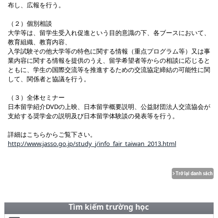
布し、広報を行う。
（２）個別相談
大学等は、留学生受入れ促進という目的意識の下、各ブースにおいて、
教育組織、教育内容、
入学試験その他大学等の特色に関する情報（重点プログラム等）又は事
業内容に関する情報を提供のうえ、留学希望者等からの相談に応じると
ともに、学生の国際交流等を推進するための交流協定締結の可能性に関
して、関係者と協議を行う。
（３）全体セミナー
日本留学紹介DVDの上映、日本留学概要説明、公益財団法人交流協会が
支給する奨学金の説明及び日本留学体験談の発表等を行う。
詳細はこちらからご覧下さい。
http://www.jasso.go.jp/study_j/info_fair_taiwan_2013.html
Tìm kiếm trường học