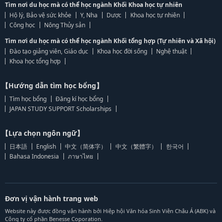
Tìm nơi du học mà có thể học ngành Khối Khoa học tự nhiên
Hộ lý, Bảo vệ sức khỏe
Y, Nha
Dược
Khoa học tự nhiên
Công học
Nông Thủy sản
Tìm nơi du học mà có thể học ngành Khối tổng hợp (Tự nhiên và Xã hội)
Đào tạo giảng viên, Giáo dục
Khoa học đời sống
Nghệ thuật
Khoa học tổng hợp
【Hướng dẫn tìm học bổng】
Tìm học bổng
Đăng kí học bổng
JAPAN STUDY SUPPORT Scholarships
【Lựa chọn ngôn ngữ】
日本語
English
中文（简体字）
中文（繁體字）
한국어
Bahasa Indonesia
ภาษาไทย
Đơn vị vận hành trang web
Website này được đồng vận hành bởi Hiệp hội Văn hóa Sinh Viên Châu Á (ABK) và
Công ty cổ phần Benesse Coporation.