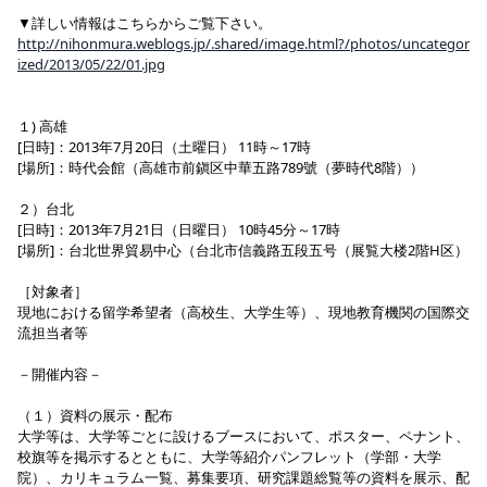
▼詳しい情報はこちらからご覧下さい。
http://nihonmura.weblogs.jp/.shared/image.html?/photos/uncategor
ized/2013/05/22/01.jpg
１) 高雄
[日時]：2013年7月20日（土曜日） 11時～17時
[場所]：時代会館（高雄市前鎭区中華五路789號（夢時代8階））
２）台北
[日時]：2013年7月21日（日曜日） 10時45分～17時
[場所]：台北世界貿易中心（台北市信義路五段五号（展覧大楼2階H区）
［対象者］
現地における留学希望者（高校生、大学生等）、現地教育機関の国際交
流担当者等
－開催内容－
（１）資料の展示・配布
大学等は、大学等ごとに設けるブースにおいて、ポスター、ペナント、
校旗等を掲示するとともに、大学等紹介パンフレット（学部・大学
院）、カリキュラム一覧、募集要項、研究課題総覧等の資料を展示、配