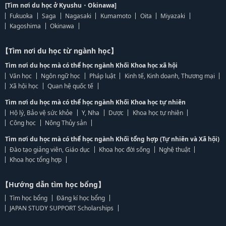
[Tìm nơi du học ở Kyushu・Okinawa]
Fukuoka
Saga
Nagasaki
Kumamoto
Oita
Miyazaki
Kagoshima
Okinawa
【Tìm nơi du học từ ngành học】
Tìm nơi du học mà có thể học ngành Khối Khoa học xã hội
Văn học
Ngôn ngữ học
Pháp luật
Kinh tế, Kinh doanh, Thương mại
Xã hội học
Quan hệ quốc tế
Tìm nơi du học mà có thể học ngành Khối Khoa học tự nhiên
Hộ lý, Bảo vệ sức khỏe
Y, Nha
Dược
Khoa học tự nhiên
Công học
Nông Thủy sản
Tìm nơi du học mà có thể học ngành Khối tổng hợp (Tự nhiên và Xã hội)
Đào tạo giảng viên, Giáo dục
Khoa học đời sống
Nghệ thuật
Khoa học tổng hợp
【Hướng dẫn tìm học bổng】
Tìm học bổng
Đăng kí học bổng
JAPAN STUDY SUPPORT Scholarships