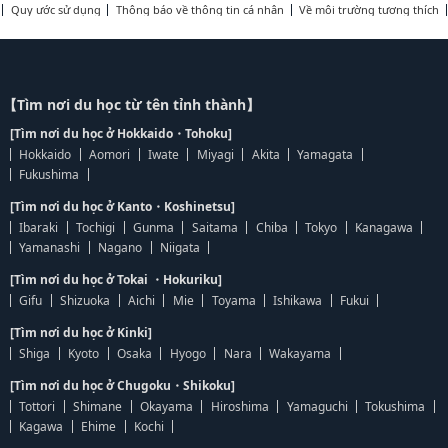
Quy ước sử dụng
Thông báo về thông tin cá nhân
Về môi trường tương thích
【Tìm nơi du học từ tên tỉnh thành】
[Tìm nơi du học ở Hokkaido・Tohoku]
Hokkaido
Aomori
Iwate
Miyagi
Akita
Yamagata
Fukushima
[Tìm nơi du học ở Kanto・Koshinetsu]
Ibaraki
Tochigi
Gunma
Saitama
Chiba
Tokyo
Kanagawa
Yamanashi
Nagano
Niigata
[Tìm nơi du học ở Tokai ・Hokuriku]
Gifu
Shizuoka
Aichi
Mie
Toyama
Ishikawa
Fukui
[Tìm nơi du học ở Kinki]
Shiga
Kyoto
Osaka
Hyogo
Nara
Wakayama
[Tìm nơi du học ở Chugoku・Shikoku]
Tottori
Shimane
Okayama
Hiroshima
Yamaguchi
Tokushima
Kagawa
Ehime
Kochi