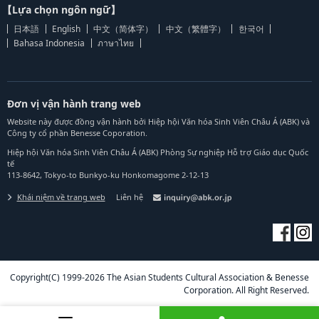
【Lựa chọn ngôn ngữ】
日本語
English
中文（简体字）
中文（繁體字）
한국어
Bahasa Indonesia
ภาษาไทย
Đơn vị vận hành trang web
Website này được đồng vận hành bởi Hiệp hội Văn hóa Sinh Viên Châu Á (ABK) và
Công ty cổ phần Benesse Coporation.
Hiệp hội Văn hóa Sinh Viên Châu Á (ABK) Phòng Sự nghiệp Hỗ trợ Giáo dục Quốc
tế
113-8642, Tokyo-to Bunkyo-ku Honkomagome 2-12-13
Khái niệm về trang web
Liên hệ
Copyright(C) 1999-2026 The Asian Students Cultural Association & Benesse
Corporation. All Right Reserved.