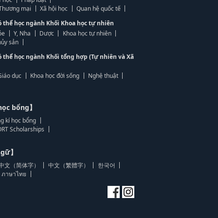
, Thương mại
Xã hội học
Quan hệ quốc tế
ó thể học ngành Khối Khoa học tự nhiên
ỏe
Y, Nha
Dược
Khoa học tự nhiên
ủy sản
ó thể học ngành Khối tổng hợp (Tự nhiên và Xã
Giáo dục
Khoa học đời sống
Nghệ thuật
học bổng】
g kí học bổng
RT Scholarships
 ngữ】
中文（简体字）
中文（繁體字）
한국어
ภาษาไทย