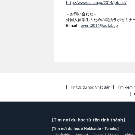
http://www.ac-lab.jp/2014/jobfair/
－お問い合わせ－
外国人留学生のための就活ラボセミナ
E-mail
event2014@ac-lab.jp
Tin tức du học Nhật Bản
Tìm kiếm n
【Tìm nơi du học từ tên tỉnh thành】
[Tìm nơi du học ở Hokkaido・Tohoku]
Hokkaido
Aomori
Iwate
Miyagi
Akita