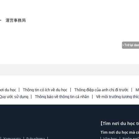
ー 運営事務局
ơi du học
Thông tin có ích về du học
Thông điệp của anh chị đi trước
M
Quy ước sử dụng
Thông báo về thông tin cá nhân
Về môi trường tương thí
【Tìm nơi du học 
Tìm nơi du học mà c
Yamagata
Fukushima
Văn học
Ngôn ngữ