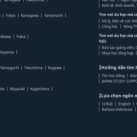
Kinh tế, Kinh doanh
Tìm nơi du học mà c
a
Tokyo
Kanagawa
Yamanashi
Hộ lý, Bảo vệ sức kh
Công học
Nông Th
Tìm nơi du học mà c
hikawa
Fukui
hội)
Đào tạo giảng viên, 
kayama
Khoa học tổng hợp
【Hướng dẫn tìm 
Yamaguchi
Tokushima
Kagawa
Tìm học bổng
Đăn
JAPAN STUDY SUPPO
ita
Miyazaki
Kagoshima
【Lựa chọn ngôn
日本語
English
Bahasa Indonesia