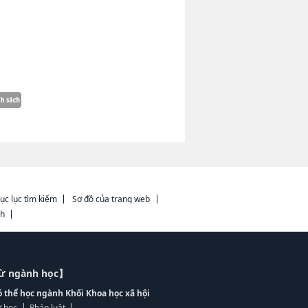
ục lục tìm kiếm
Sơ đồ của trang web
ch
từ ngành học】
ó thể học ngành Khối Khoa học xã hội
 học
Pháp luật