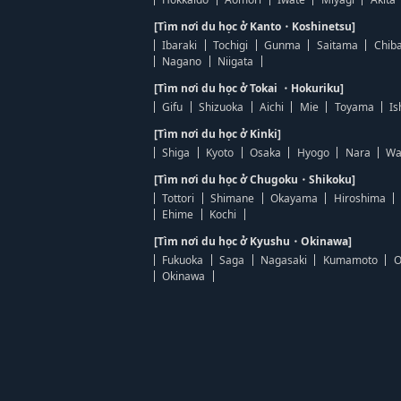
[Tìm nơi du học ở Kanto・Koshinetsu]
Ibaraki
Tochigi
Gunma
Saitama
Chib
Nagano
Niigata
[Tìm nơi du học ở Tokai ・Hokuriku]
Gifu
Shizuoka
Aichi
Mie
Toyama
Is
[Tìm nơi du học ở Kinki]
Shiga
Kyoto
Osaka
Hyogo
Nara
Wa
[Tìm nơi du học ở Chugoku・Shikoku]
Tottori
Shimane
Okayama
Hiroshima
Ehime
Kochi
[Tìm nơi du học ở Kyushu・Okinawa]
Fukuoka
Saga
Nagasaki
Kumamoto
O
Okinawa