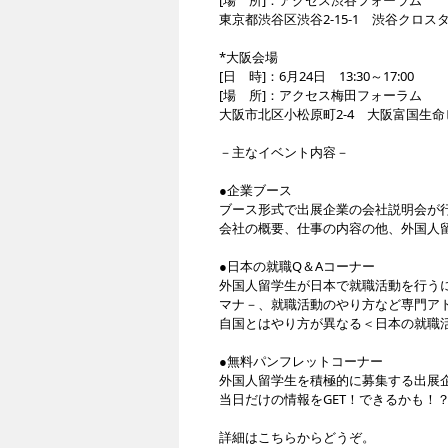
[場 所]：アクセス渋谷フォーラム
東京都渋谷区渋谷2-15-1 渋谷クロスタ
*大阪会場
[日 時]：6月24日 13:30～17:00
[場 所]：アクセス梅田フォーラム
大阪市北区小松原町2-4 大阪富国生命ビ
－主なイベント内容－
●企業ブース
ブース形式で出展企業の会社説明会が
会社の概要、仕事の内容の他、外国人
●日本の就職Q＆Aコーナー
外国人留学生が日本で就職活動を行う
マナ－、就職活動のやり方など専門ア
自国とはやり方が異なる＜日本の就職
●無料パンフレットコーナー
外国人留学生を積極的に募集する出展
当日だけの情報をGET！できるかも！
詳細はこちらからどうぞ。