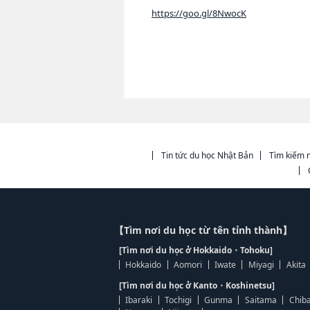
https://goo.gl/8NwocK
Tin tức du học Nhật Bản
Tìm kiếm n
【Tìm nơi du học từ tên tỉnh thành】
[Tìm nơi du học ở Hokkaido・Tohoku]
Hokkaido
Aomori
Iwate
Miyagi
Akita
[Tìm nơi du học ở Kanto・Koshinetsu]
Ibaraki
Tochigi
Gunma
Saitama
Chib