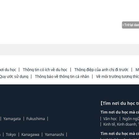
ơi du học
Thông tin có ích về du học
Thông điệp của anh chị đi trước
M
Quy ước sử dụng
Thông báo về thông tin cá nhân
Về môi trường tương thí
【Tìm nơi du học 
Tìm nơi du học mà c
Yamagata
Fukushima
Văn học
Ngôn ngữ
Kinh tế, Kinh doanh
Tìm nơi du học mà c
a
Tokyo
Kanagawa
Yamanashi