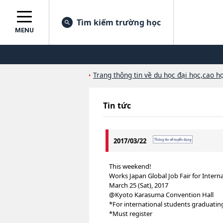
Tìm kiếm trường học
MENU
Trang thông tin về du học đại học,cao họ
Tin tức
2017/03/22
This weekend!
Works Japan Global Job Fair for Intern
March 25 (Sat), 2017
@Kyoto Karasuma Convention Hall
*For international students graduatin
*Must register