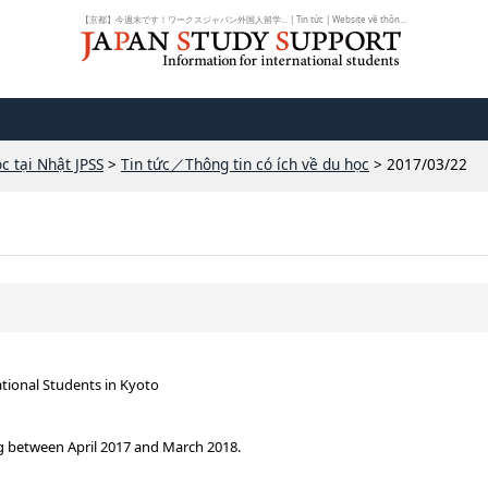
【京都】今週末です！ワークスジャパン外国人留学... | Tin tức | Website về thôn...
c tại Nhật JPSS
>
Tin tức／Thông tin có ích về du học
> 2017/03/22
ational Students in Kyoto
g between April 2017 and March 2018.