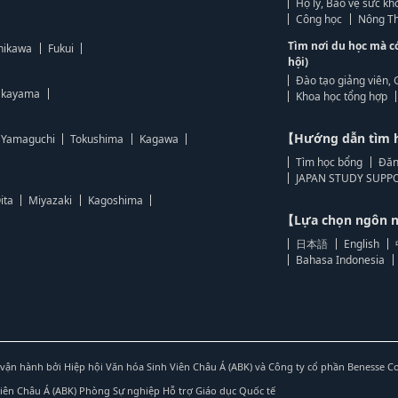
Hộ lý, Bảo vệ sức kh
Công học
Nông Th
Tìm nơi du học mà c
hikawa
Fukui
hội)
Đào tạo giảng viên, 
kayama
Khoa học tổng hợp
【Hướng dẫn tìm 
Yamaguchi
Tokushima
Kagawa
Tìm học bổng
Đăn
JAPAN STUDY SUPPO
ita
Miyazaki
Kagoshima
【Lựa chọn ngôn
日本語
English
Bahasa Indonesia
vận hành bởi Hiệp hội Văn hóa Sinh Viên Châu Á (ABK) và Công ty cổ phần Benesse C
Viên Châu Á (ABK) Phòng Sự nghiệp Hỗ trợ Giáo dục Quốc tế