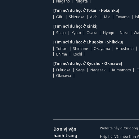
Nagano
Niigata
[Tìm nơi du học ở Tokai ・Hokuriku]
Gifu
Shizuoka
Aichi
Mie
Toyama
Is
[Tìm nơi du học ở Kinki]
Shiga
Kyoto
Osaka
Hyogo
Nara
Wa
[Tìm nơi du học ở Chugoku・Shikoku]
Tottori
Shimane
Okayama
Hiroshima
Ehime
Kochi
[Tìm nơi du học ở Kyushu・Okinawa]
Fukuoka
Saga
Nagasaki
Kumamoto
O
Okinawa
Website này được đồng 
Đơn vị vận
hành trang
Hiệp hội Văn hóa Sinh 