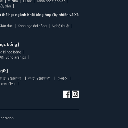
ỏe
Y, Nha
Dược
Khoa học tự nhiên
ủy sản
ó thể học ngành Khối tổng hợp (Tự nhiên và Xã
Giáo dục
Khoa học đời sống
Nghệ thuật
học bổng】
g kí học bổng
RT Scholarships
 ngữ】
中文（简体字）
中文（繁體字）
한국어
ภาษาไทย
oporation.