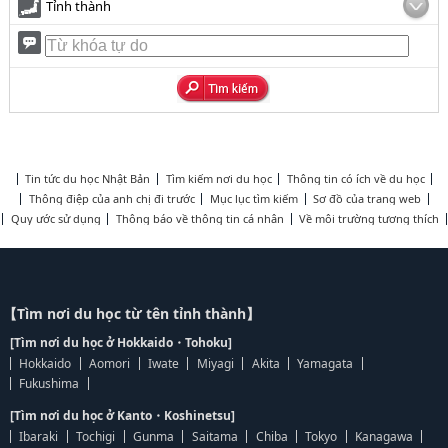
Tỉnh thành
Tin tức du học Nhật Bản
Tìm kiếm nơi du học
Thông tin có ích về du học
Thông điệp của anh chị đi trước
Mục lục tìm kiếm
Sơ đồ của trang web
Quy ước sử dụng
Thông báo về thông tin cá nhân
Về môi trường tương thích
【Tìm nơi du học từ tên tỉnh thành】
[Tìm nơi du học ở Hokkaido・Tohoku]
Hokkaido
Aomori
Iwate
Miyagi
Akita
Yamagata
Fukushima
[Tìm nơi du học ở Kanto・Koshinetsu]
Ibaraki
Tochigi
Gunma
Saitama
Chiba
Tokyo
Kanagawa