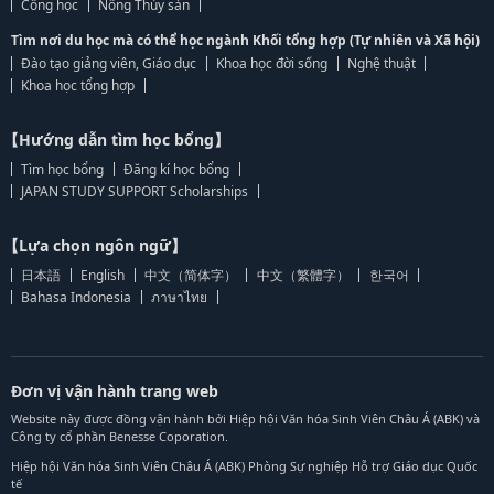
Công học
Nông Thủy sản
Tìm nơi du học mà có thể học ngành Khối tổng hợp (Tự nhiên và Xã hội)
Đào tạo giảng viên, Giáo dục
Khoa học đời sống
Nghệ thuật
Khoa học tổng hợp
【Hướng dẫn tìm học bổng】
Tìm học bổng
Đăng kí học bổng
JAPAN STUDY SUPPORT Scholarships
【Lựa chọn ngôn ngữ】
日本語
English
中文（简体字）
中文（繁體字）
한국어
Bahasa Indonesia
ภาษาไทย
Đơn vị vận hành trang web
Website này được đồng vận hành bởi Hiệp hội Văn hóa Sinh Viên Châu Á (ABK) và
Công ty cổ phần Benesse Coporation.
Hiệp hội Văn hóa Sinh Viên Châu Á (ABK) Phòng Sự nghiệp Hỗ trợ Giáo dục Quốc
tế