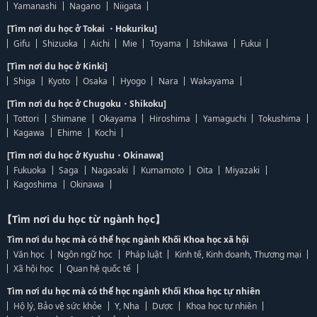
Yamanashi
Nagano
Niigata
[Tìm nơi du học ở Tokai ・Hokuriku]
Gifu
Shizuoka
Aichi
Mie
Toyama
Ishikawa
Fukui
[Tìm nơi du học ở Kinki]
Shiga
Kyoto
Osaka
Hyogo
Nara
Wakayama
[Tìm nơi du học ở Chugoku・Shikoku]
Tottori
Shimane
Okayama
Hiroshima
Yamaguchi
Tokushima
Kagawa
Ehime
Kochi
[Tìm nơi du học ở Kyushu・Okinawa]
Fukuoka
Saga
Nagasaki
Kumamoto
Oita
Miyazaki
Kagoshima
Okinawa
【Tìm nơi du học từ ngành học】
Tìm nơi du học mà có thể học ngành Khối Khoa học xã hội
Văn học
Ngôn ngữ học
Pháp luật
Kinh tế, Kinh doanh, Thương mại
Xã hội học
Quan hệ quốc tế
Tìm nơi du học mà có thể học ngành Khối Khoa học tự nhiên
Hộ lý, Bảo vệ sức khỏe
Y, Nha
Dược
Khoa học tự nhiên