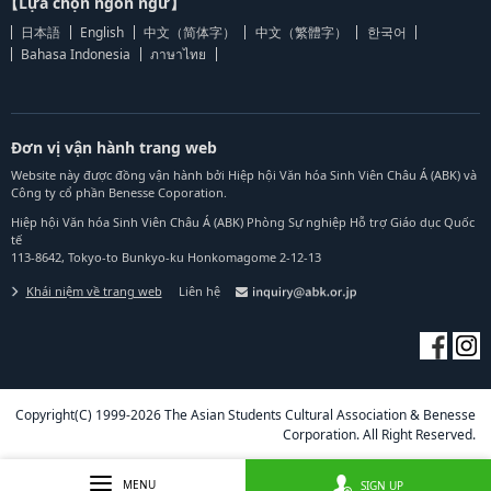
【Lựa chọn ngôn ngữ】
日本語
English
中文（简体字）
中文（繁體字）
한국어
Bahasa Indonesia
ภาษาไทย
Đơn vị vận hành trang web
Website này được đồng vận hành bởi Hiệp hội Văn hóa Sinh Viên Châu Á (ABK) và
Công ty cổ phần Benesse Coporation.
Hiệp hội Văn hóa Sinh Viên Châu Á (ABK) Phòng Sự nghiệp Hỗ trợ Giáo dục Quốc
tế
113-8642, Tokyo-to Bunkyo-ku Honkomagome 2-12-13
Khái niệm về trang web
Liên hệ
Copyright(C) 1999-2026 The Asian Students Cultural Association & Benesse
Corporation. All Right Reserved.
MENU
SIGN UP