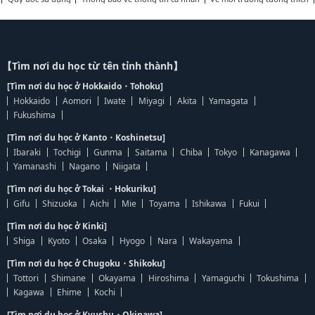
【Tìm nơi du học từ tên tỉnh thành】
[Tìm nơi du học ở Hokkaido・Tohoku]
Hokkaido
Aomori
Iwate
Miyagi
Akita
Yamagata
Fukushima
[Tìm nơi du học ở Kanto・Koshinetsu]
Ibaraki
Tochigi
Gunma
Saitama
Chiba
Tokyo
Kanagawa
Yamanashi
Nagano
Niigata
[Tìm nơi du học ở Tokai ・Hokuriku]
Gifu
Shizuoka
Aichi
Mie
Toyama
Ishikawa
Fukui
[Tìm nơi du học ở Kinki]
Shiga
Kyoto
Osaka
Hyogo
Nara
Wakayama
[Tìm nơi du học ở Chugoku・Shikoku]
Tottori
Shimane
Okayama
Hiroshima
Yamaguchi
Tokushima
Kagawa
Ehime
Kochi
[Tìm nơi du học ở Kyushu・Okinawa]