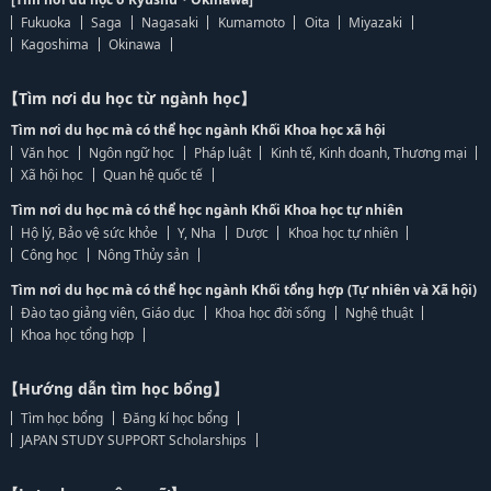
Fukuoka
Saga
Nagasaki
Kumamoto
Oita
Miyazaki
Kagoshima
Okinawa
【Tìm nơi du học từ ngành học】
Tìm nơi du học mà có thể học ngành Khối Khoa học xã hội
Văn học
Ngôn ngữ học
Pháp luật
Kinh tế, Kinh doanh, Thương mại
Xã hội học
Quan hệ quốc tế
Tìm nơi du học mà có thể học ngành Khối Khoa học tự nhiên
Hộ lý, Bảo vệ sức khỏe
Y, Nha
Dược
Khoa học tự nhiên
Công học
Nông Thủy sản
Tìm nơi du học mà có thể học ngành Khối tổng hợp (Tự nhiên và Xã hội)
Đào tạo giảng viên, Giáo dục
Khoa học đời sống
Nghệ thuật
Khoa học tổng hợp
【Hướng dẫn tìm học bổng】
Tìm học bổng
Đăng kí học bổng
JAPAN STUDY SUPPORT Scholarships