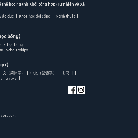
ó thể học ngành Khối tổng hợp (Tự nhiên và Xã
Giáo dục
Khoa học đời sống
Nghệ thuật
học bổng】
g kí học bổng
RT Scholarships
 ngữ】
中文（简体字）
中文（繁體字）
한국어
ภาษาไทย
oporation.