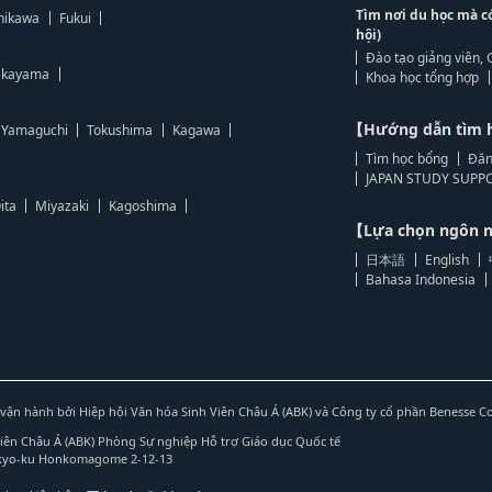
Tìm nơi du học mà c
hikawa
Fukui
hội)
Đào tạo giảng viên, 
kayama
Khoa học tổng hợp
【Hướng dẫn tìm 
Yamaguchi
Tokushima
Kagawa
Tìm học bổng
Đăn
JAPAN STUDY SUPPO
ita
Miyazaki
Kagoshima
【Lựa chọn ngôn
日本語
English
Bahasa Indonesia
vận hành bởi Hiệp hội Văn hóa Sinh Viên Châu Á (ABK) và Công ty cổ phần Benesse C
Viên Châu Á (ABK) Phòng Sự nghiệp Hỗ trợ Giáo dục Quốc tế
nkyo-ku Honkomagome 2-12-13