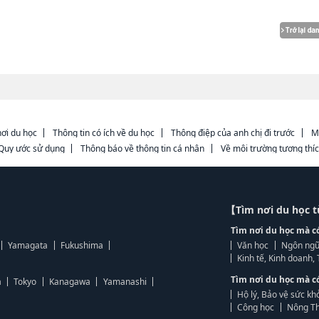
ơi du học
Thông tin có ích về du học
Thông điệp của anh chị đi trước
M
Quy ước sử dụng
Thông báo về thông tin cá nhân
Về môi trường tương thí
【Tìm nơi du học 
Tìm nơi du học mà c
Yamagata
Fukushima
Văn học
Ngôn ngữ
Kinh tế, Kinh doanh
Tìm nơi du học mà c
a
Tokyo
Kanagawa
Yamanashi
Hộ lý, Bảo vệ sức kh
Công học
Nông Th