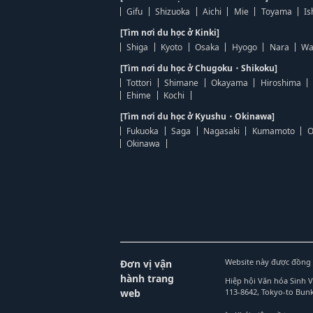
Gifu
Shizuoka
Aichi
Mie
Toyama
Is
[Tìm nơi du học ở Kinki]
Shiga
Kyoto
Osaka
Hyogo
Nara
Wa
[Tìm nơi du học ở Chugoku・Shikoku]
Tottori
Shimane
Okayama
Hiroshima
Ehime
Kochi
[Tìm nơi du học ở Kyushu・Okinawa]
Fukuoka
Saga
Nagasaki
Kumamoto
O
Okinawa
Website này được đồng 
Đơn vị vận
hành trang
Hiệp hội Văn hóa Sinh 
web
113-8642, Tokyo-to Bu