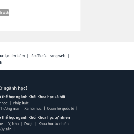
ục lục tìm kiếm
Sơ đồ của trang web
ch
từ ngành học】
ó thể học ngành Khối Khoa học xã hội
 học
Pháp luật
, Thương mại
Xã hội học
Quan hệ quốc tế
ó thể học ngành Khối Khoa học tự nhiên
ỏe
Y, Nha
Dược
Khoa học tự nhiên
ủy sản