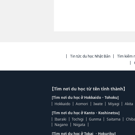
Tin tức du học Nhật Bản
Tìm kiếm n
【Tìm nơi du học từ tên tỉnh thành】
[Tìm nơi du học ở Hokkaido・Tohoku]
Hokkaido
Aomori
Iwate
Miyagi
Akita
[Tìm nơi du học ở Kanto・Koshinetsu]
Ibaraki
Tochigi
Gunma
Saitama
Chib
Nagano
Niigata
[Tìm nơi du học ở Tokai ・Hokuriku]