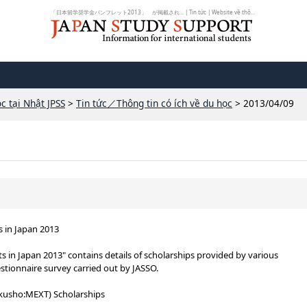
「日本留学奨学金パンフレット2013」 が掲載され... | Tin tức | Website về thôn...
c tại Nhật JPSS
>
Tin tức／Thông tin có ích về du học
> 2013/04/09
s in Japan 2013
ts in Japan 2013" contains details of scholarships provided by various
stionnaire survey carried out by JASSO.
usho:MEXT) Scholarships