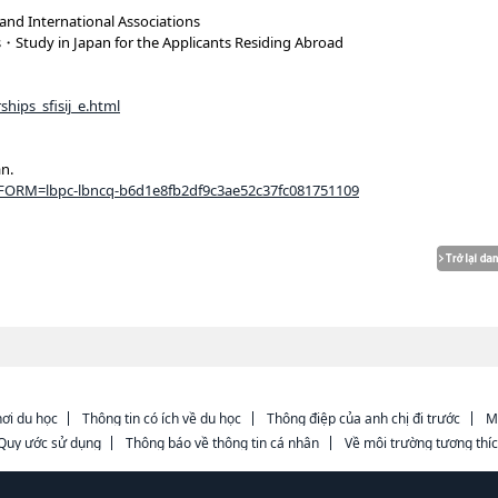
nd International Associations
・Study in Japan for the Applicants Residing Abroad
ships_sfisij_e.html
n.
MPFORM=lbpc-lbncq-b6d1e8fb2df9c3ae52c37fc081751109
ơi du học
Thông tin có ích về du học
Thông điệp của anh chị đi trước
M
Quy ước sử dụng
Thông báo về thông tin cá nhân
Về môi trường tương thí