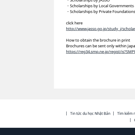
・Scholarships by JASSO
・Scholarships by Local Governments a
・Scholarships by Private Foundations
click here
http://www.jasso.go.jp/study_j/scholar
How to obtain the brochure in print
Brochures can be sent only within Japa
https://reg34.smp.ne.jp/regist/is?S
Tin tức du học Nhật Bản
Tìm kiếm n