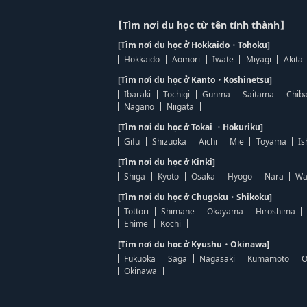
【Tìm nơi du học từ tên tỉnh thành】
[Tìm nơi du học ở Hokkaido・Tohoku]
Hokkaido
Aomori
Iwate
Miyagi
Akita
[Tìm nơi du học ở Kanto・Koshinetsu]
Ibaraki
Tochigi
Gunma
Saitama
Chib
Nagano
Niigata
[Tìm nơi du học ở Tokai ・Hokuriku]
Gifu
Shizuoka
Aichi
Mie
Toyama
Is
[Tìm nơi du học ở Kinki]
Shiga
Kyoto
Osaka
Hyogo
Nara
Wa
[Tìm nơi du học ở Chugoku・Shikoku]
Tottori
Shimane
Okayama
Hiroshima
Ehime
Kochi
[Tìm nơi du học ở Kyushu・Okinawa]
Fukuoka
Saga
Nagasaki
Kumamoto
O
Okinawa