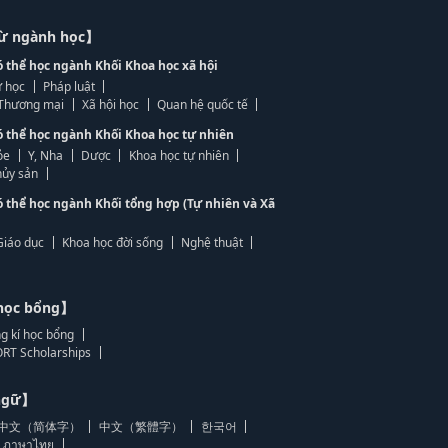
từ ngành học】
ó thể học ngành Khối Khoa học xã hội
 học
Pháp luật
, Thương mại
Xã hội học
Quan hệ quốc tế
ó thể học ngành Khối Khoa học tự nhiên
ỏe
Y, Nha
Dược
Khoa học tự nhiên
ủy sản
ó thể học ngành Khối tổng hợp (Tự nhiên và Xã
Giáo dục
Khoa học đời sống
Nghệ thuật
học bổng】
g kí học bổng
RT Scholarships
 ngữ】
中文（简体字）
中文（繁體字）
한국어
ภาษาไทย