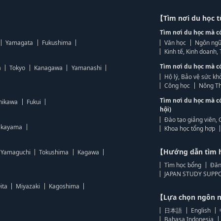
【Tìm nơi du học 
Tìm nơi du học mà c
Yamagata
Fukushima
Văn học
Ngôn ngữ
Kinh tế, Kinh doanh
Tìm nơi du học mà c
a
Tokyo
Kanagawa
Yamanashi
Hộ lý, Bảo vệ sức kh
Công học
Nông Th
Tìm nơi du học mà c
hikawa
Fukui
hội)
Đào tạo giảng viên, 
kayama
Khoa học tổng hợp
【Hướng dẫn tìm 
Yamaguchi
Tokushima
Kagawa
Tìm học bổng
Đăn
JAPAN STUDY SUPPO
ita
Miyazaki
Kagoshima
【Lựa chọn ngôn
日本語
English
Bahasa Indonesia