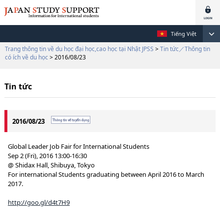
Tiếng Việt
Trang thông tin về du học đại học,cao học tại Nhật JPSS
>
Tin tức／Thông tin
có ích về du học
> 2016/08/23
Tin tức
2016/08/23
Global Leader Job Fair for International Students
Sep 2 (Fri), 2016 13:00-16:30
@ Shidax Hall, Shibuya, Tokyo
For international Students graduating between April 2016 to March
2017.
http://goo.gl/d4t7H9