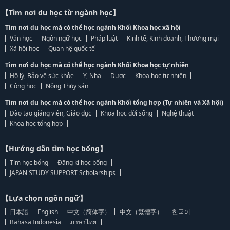
【Tìm nơi du học từ ngành học】
Tìm nơi du học mà có thể học ngành Khối Khoa học xã hội
Văn học
Ngôn ngữ học
Pháp luật
Kinh tế, Kinh doanh, Thương mại
Xã hội học
Quan hệ quốc tế
Tìm nơi du học mà có thể học ngành Khối Khoa học tự nhiên
Hộ lý, Bảo vệ sức khỏe
Y, Nha
Dược
Khoa học tự nhiên
Công học
Nông Thủy sản
Tìm nơi du học mà có thể học ngành Khối tổng hợp (Tự nhiên và Xã hội)
Đào tạo giảng viên, Giáo dục
Khoa học đời sống
Nghệ thuật
Khoa học tổng hợp
【Hướng dẫn tìm học bổng】
Tìm học bổng
Đăng kí học bổng
JAPAN STUDY SUPPORT Scholarships
【Lựa chọn ngôn ngữ】
日本語
English
中文（简体字）
中文（繁體字）
한국어
Bahasa Indonesia
ภาษาไทย