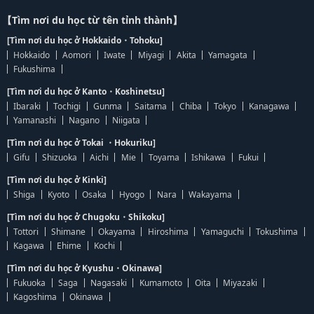
【Tìm nơi du học từ tên tỉnh thành】
[Tìm nơi du học ở Hokkaido・Tohoku]
Hokkaido
Aomori
Iwate
Miyagi
Akita
Yamagata
Fukushima
[Tìm nơi du học ở Kanto・Koshinetsu]
Ibaraki
Tochigi
Gunma
Saitama
Chiba
Tokyo
Kanagawa
Yamanashi
Nagano
Niigata
[Tìm nơi du học ở Tokai ・Hokuriku]
Gifu
Shizuoka
Aichi
Mie
Toyama
Ishikawa
Fukui
[Tìm nơi du học ở Kinki]
Shiga
Kyoto
Osaka
Hyogo
Nara
Wakayama
[Tìm nơi du học ở Chugoku・Shikoku]
Tottori
Shimane
Okayama
Hiroshima
Yamaguchi
Tokushima
Kagawa
Ehime
Kochi
[Tìm nơi du học ở Kyushu・Okinawa]
Fukuoka
Saga
Nagasaki
Kumamoto
Oita
Miyazaki
Kagoshima
Okinawa