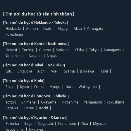
【Tìm nơi du học từ tên tỉnh thành】
[Tìm nơi du học ở Hokkaido・Tohoku]
Hokkaido
Aomori
Iwate
Miyagi
Akita
Yamagata
Fukushima
[Tìm nơi du học ở Kanto・Koshinetsu]
Ibaraki
Tochigi
Gunma
Saitama
Chiba
Tokyo
Kanagawa
Yamanashi
Nagano
Niigata
[Tìm nơi du học ở Tokai ・Hokuriku]
Gifu
Shizuoka
Aichi
Mie
Toyama
Ishikawa
Fukui
[Tìm nơi du học ở Kinki]
Shiga
Kyoto
Osaka
Hyogo
Nara
Wakayama
[Tìm nơi du học ở Chugoku・Shikoku]
Tottori
Shimane
Okayama
Hiroshima
Yamaguchi
Tokushima
Kagawa
Ehime
Kochi
[Tìm nơi du học ở Kyushu・Okinawa]
Fukuoka
Saga
Nagasaki
Kumamoto
Oita
Miyazaki
Kagoshima
Okinawa