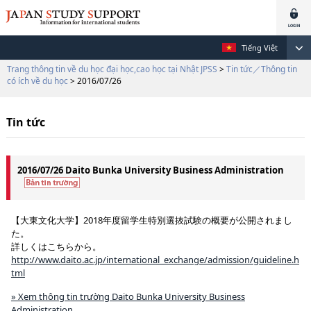
Tiếng Việt
Trang thông tin về du học đại học,cao học tại Nhật JPSS
>
Tin tức／Thông tin
có ích về du học
> 2016/07/26
Tin tức
2016/07/26 Daito Bunka University Business Administration
【大東文化大学】2018年度留学生特別選抜試験の概要が公開されまし
た。
詳しくはこちらから。
http://www.daito.ac.jp/international_exchange/admission/guideline.h
tml
» Xem thông tin trường Daito Bunka University Business
Administration