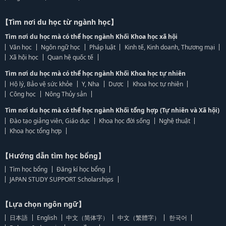
【Tìm nơi du học từ ngành học】
Tìm nơi du học mà có thể học ngành Khối Khoa học xã hội
Văn học
Ngôn ngữ học
Pháp luật
Kinh tế, Kinh doanh, Thương mại
Xã hội học
Quan hệ quốc tế
Tìm nơi du học mà có thể học ngành Khối Khoa học tự nhiên
Hộ lý, Bảo vệ sức khỏe
Y, Nha
Dược
Khoa học tự nhiên
Công học
Nông Thủy sản
Tìm nơi du học mà có thể học ngành Khối tổng hợp (Tự nhiên và Xã hội)
Đào tạo giảng viên, Giáo dục
Khoa học đời sống
Nghệ thuật
Khoa học tổng hợp
【Hướng dẫn tìm học bổng】
Tìm học bổng
Đăng kí học bổng
JAPAN STUDY SUPPORT Scholarships
【Lựa chọn ngôn ngữ】
日本語
English
中文（简体字）
中文（繁體字）
한국어