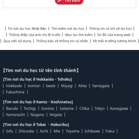
Tin tức du học Nhật Bản
Tìm kiếm nơi du học
Thông tin có ích về du học
Thông điệp của anh chị đi trước
Mục lục tìm kiếm
Sơ đồ của trang web
Quy ước sử dụng
Thông báo về thông tin cá nhân
Về môi trường tương thích
【Tìm nơi du học từ tên tỉnh thành】
[Tìm nơi du học ở Hokkaido・Tohoku]
Hokkaido
Aomori
Iwate
Miyagi
Akita
Yamagata
Fukushima
[Tìm nơi du học ở Kanto・Koshinetsu]
Ibaraki
Tochigi
Gunma
Saitama
Chiba
Tokyo
Kanagawa
Yamanashi
Nagano
Niigata
[Tìm nơi du học ở Tokai ・Hokuriku]
Gifu
Shizuoka
Aichi
Mie
Toyama
Ishikawa
Fukui