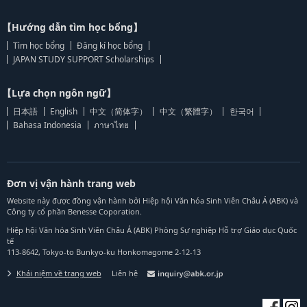
【Hướng dẫn tìm học bổng】
Tìm học bổng
Đăng kí học bổng
JAPAN STUDY SUPPORT Scholarships
【Lựa chọn ngôn ngữ】
日本語
English
中文（简体字）
中文（繁體字）
한국어
Bahasa Indonesia
ภาษาไทย
Đơn vị vận hành trang web
Website này được đồng vận hành bởi Hiệp hội Văn hóa Sinh Viên Châu Á (ABK) và
Công ty cổ phần Benesse Coporation.
Hiệp hội Văn hóa Sinh Viên Châu Á (ABK) Phòng Sự nghiệp Hỗ trợ Giáo dục Quốc
tế
113-8642, Tokyo-to Bunkyo-ku Honkomagome 2-12-13
Khái niệm về trang web
Liên hệ