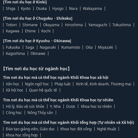
[Tìm nơi du học ở Kinki]
Shiga
Kyoto
Osaka
Hyogo
Nara
Wakayama
[Tìm nơi du học ở Chugoku・Shikoku]
Tottori
Shimane
Okayama
Hiroshima
Yamaguchi
Tokushima
Kagawa
Ehime
Kochi
[Tìm nơi du học ở Kyushu・Okinawa]
Fukuoka
Saga
Nagasaki
Kumamoto
Oita
Miyazaki
Kagoshima
Okinawa
【Tìm nơi du học từ ngành học】
Tìm nơi du học mà có thể học ngành Khối Khoa học xã hội
Văn học
Ngôn ngữ học
Pháp luật
Kinh tế, Kinh doanh, Thương mại
Xã hội học
Quan hệ quốc tế
Tìm nơi du học mà có thể học ngành Khối Khoa học tự nhiên
Hộ lý, Bảo vệ sức khỏe
Y, Nha
Dược
Khoa học tự nhiên
Công học
Nông Thủy sản
Tìm nơi du học mà có thể học ngành Khối tổng hợp (Tự nhiên và Xã hội)
Đào tạo giảng viên, Giáo dục
Khoa học đời sống
Nghệ thuật
Khoa học tổng hợp