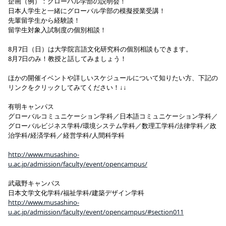
企画（例）：グローバル学部の説明会！
日本人学生と一緒にグローバル学部の模擬授業受講！
先輩留学生から経験談！
留学生対象入試制度の個別相談！
8月7日（日）は大学院言語文化研究科の個別相談もできます。
8月7日のみ！教授と話してみましょう！
ほかの開催イベントや詳しいスケジュールについて知りたい方、下記の
リンクをクリックしてみてください！↓↓
有明キャンパス
グローバルコミュニケーション学科／日本語コミュニケーション学科／
グローバルビジネス学科/環境システム学科／数理工学科/法律学科／政
治学科/経済学科／経営学科/人間科学科
http://www.musashino-
u.ac.jp/admission/faculty/event/opencampus/
武蔵野キャンパス
日本文学文化学科/福祉学科/建築デザイン学科
http://www.musashino-
u.ac.jp/admission/faculty/event/opencampus/#section011