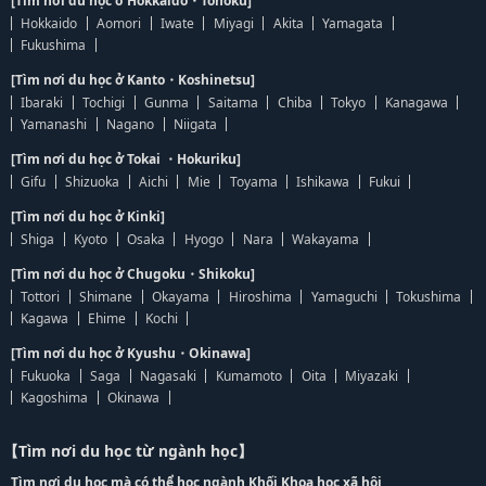
[Tìm nơi du học ở Hokkaido・Tohoku]
Hokkaido
Aomori
Iwate
Miyagi
Akita
Yamagata
Fukushima
[Tìm nơi du học ở Kanto・Koshinetsu]
Ibaraki
Tochigi
Gunma
Saitama
Chiba
Tokyo
Kanagawa
Yamanashi
Nagano
Niigata
[Tìm nơi du học ở Tokai ・Hokuriku]
Gifu
Shizuoka
Aichi
Mie
Toyama
Ishikawa
Fukui
[Tìm nơi du học ở Kinki]
Shiga
Kyoto
Osaka
Hyogo
Nara
Wakayama
[Tìm nơi du học ở Chugoku・Shikoku]
Tottori
Shimane
Okayama
Hiroshima
Yamaguchi
Tokushima
Kagawa
Ehime
Kochi
[Tìm nơi du học ở Kyushu・Okinawa]
Fukuoka
Saga
Nagasaki
Kumamoto
Oita
Miyazaki
Kagoshima
Okinawa
【Tìm nơi du học từ ngành học】
Tìm nơi du học mà có thể học ngành Khối Khoa học xã hội