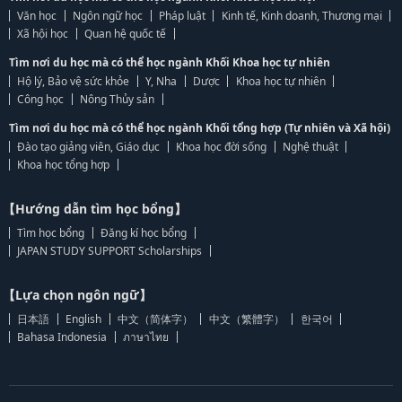
Văn học
Ngôn ngữ học
Pháp luật
Kinh tế, Kinh doanh, Thương mại
Xã hội học
Quan hệ quốc tế
Tìm nơi du học mà có thể học ngành Khối Khoa học tự nhiên
Hộ lý, Bảo vệ sức khỏe
Y, Nha
Dược
Khoa học tự nhiên
Công học
Nông Thủy sản
Tìm nơi du học mà có thể học ngành Khối tổng hợp (Tự nhiên và Xã hội)
Đào tạo giảng viên, Giáo dục
Khoa học đời sống
Nghệ thuật
Khoa học tổng hợp
【Hướng dẫn tìm học bổng】
Tìm học bổng
Đăng kí học bổng
JAPAN STUDY SUPPORT Scholarships
【Lựa chọn ngôn ngữ】
日本語
English
中文（简体字）
中文（繁體字）
한국어
Bahasa Indonesia
ภาษาไทย