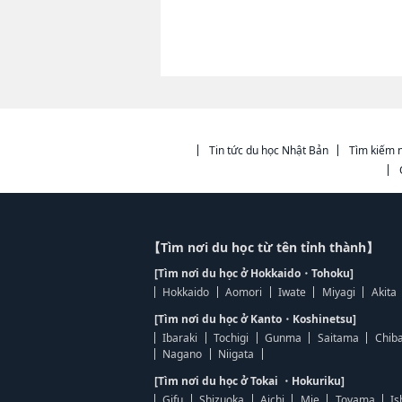
Tin tức du học Nhật Bản
Tìm kiếm n
【Tìm nơi du học từ tên tỉnh thành】
[Tìm nơi du học ở Hokkaido・Tohoku]
Hokkaido
Aomori
Iwate
Miyagi
Akita
[Tìm nơi du học ở Kanto・Koshinetsu]
Ibaraki
Tochigi
Gunma
Saitama
Chib
Nagano
Niigata
[Tìm nơi du học ở Tokai ・Hokuriku]
Gifu
Shizuoka
Aichi
Mie
Toyama
Is