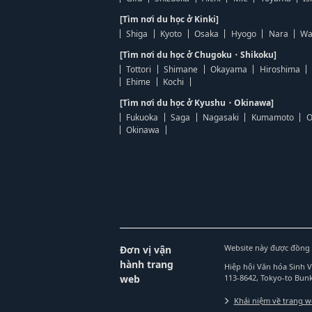
[Tìm nơi du học ở Kinki]
Shiga
Kyoto
Osaka
Hyogo
Nara
Wa
[Tìm nơi du học ở Chugoku・Shikoku]
Tottori
Shimane
Okayama
Hiroshima
Ehime
Kochi
[Tìm nơi du học ở Kyushu・Okinawa]
Fukuoka
Saga
Nagasaki
Kumamoto
O
Okinawa
Website này được đồng 
Đơn vị vận
hành trang
Hiệp hội Văn hóa Sinh 
web
113-8642, Tokyo-to Bu
Khái niệm về trang 