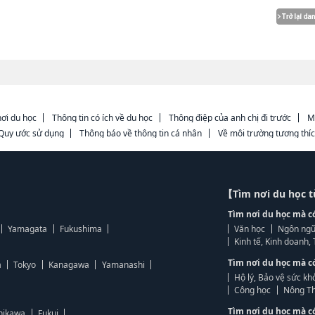
ơi du học
Thông tin có ích về du học
Thông điệp của anh chị đi trước
M
Quy ước sử dụng
Thông báo về thông tin cá nhân
Về môi trường tương thí
【Tìm nơi du học 
Tìm nơi du học mà c
Yamagata
Fukushima
Văn học
Ngôn ngữ
Kinh tế, Kinh doanh
Tìm nơi du học mà c
a
Tokyo
Kanagawa
Yamanashi
Hộ lý, Bảo vệ sức kh
Công học
Nông Th
Tìm nơi du học mà c
hikawa
Fukui