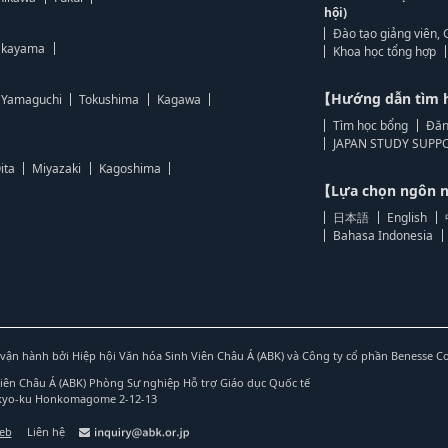
hội)
Đào tạo giảng viên, 
kayama
Khoa học tổng hợp
【Hướng dẫn tìm 
Yamaguchi
Tokushima
Kagawa
Tìm học bổng
Đăn
JAPAN STUDY SUPPO
ita
Miyazaki
Kagoshima
【Lựa chọn ngôn
日本語
English
Bahasa Indonesia
vận hành bởi Hiệp hội Văn hóa Sinh Viên Châu Á (ABK) và Công ty cổ phần Benesse C
Viên Châu Á (ABK) Phòng Sự nghiệp Hỗ trợ Giáo dục Quốc tế
nkyo-ku Honkomagome 2-12-13
web
Liên hệ