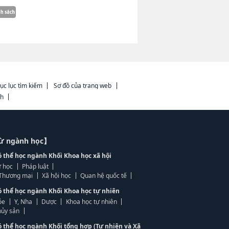
ục lục tìm kiếm
Sơ đồ của trang web
ch
từ ngành học】
ó thể học ngành Khối Khoa học xã hội
 học
Pháp luật
, Thương mại
Xã hội học
Quan hệ quốc tế
ó thể học ngành Khối Khoa học tự nhiên
ỏe
Y, Nha
Dược
Khoa học tự nhiên
ủy sản
ó thể học ngành Khối tổng hợp (Tự nhiên và Xã