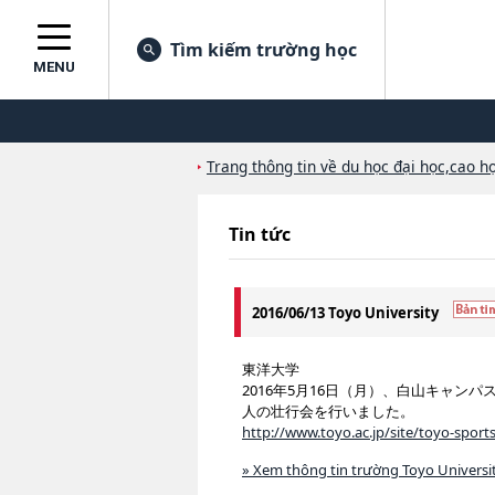
Tìm kiếm trường học
MENU
Trang thông tin về du học đại học,cao họ
Tin tức
2016/06/13 Toyo University
東洋大学
2016年5月16日（月）、白山キャ
人の壮行会を行いました。
http://www.toyo.ac.jp/site/toyo-sport
» Xem thông tin trường Toyo Universi