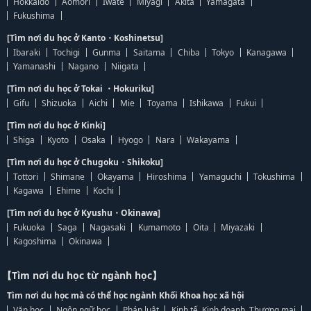
Hokkaido
Aomori
Iwate
Miyagi
Akita
Yamagata
Fukushima
[Tìm nơi du học ở Kanto・Koshinetsu]
Ibaraki
Tochigi
Gunma
Saitama
Chiba
Tokyo
Kanagawa
Yamanashi
Nagano
Niigata
[Tìm nơi du học ở Tokai ・Hokuriku]
Gifu
Shizuoka
Aichi
Mie
Toyama
Ishikawa
Fukui
[Tìm nơi du học ở Kinki]
Shiga
Kyoto
Osaka
Hyogo
Nara
Wakayama
[Tìm nơi du học ở Chugoku・Shikoku]
Tottori
Shimane
Okayama
Hiroshima
Yamaguchi
Tokushima
Kagawa
Ehime
Kochi
[Tìm nơi du học ở Kyushu・Okinawa]
Fukuoka
Saga
Nagasaki
Kumamoto
Oita
Miyazaki
Kagoshima
Okinawa
【Tìm nơi du học từ ngành học】
Tìm nơi du học mà có thể học ngành Khối Khoa học xã hội
Văn học
Ngôn ngữ học
Pháp luật
Kinh tế, Kinh doanh, Thương mại