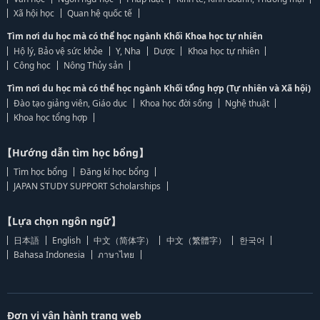
Xã hội học
Quan hệ quốc tế
Tìm nơi du học mà có thể học ngành Khối Khoa học tự nhiên
Hộ lý, Bảo vệ sức khỏe
Y, Nha
Dược
Khoa học tự nhiên
Công học
Nông Thủy sản
Tìm nơi du học mà có thể học ngành Khối tổng hợp (Tự nhiên và Xã hội)
Đào tạo giảng viên, Giáo dục
Khoa học đời sống
Nghệ thuật
Khoa học tổng hợp
【Hướng dẫn tìm học bổng】
Tìm học bổng
Đăng kí học bổng
JAPAN STUDY SUPPORT Scholarships
【Lựa chọn ngôn ngữ】
日本語
English
中文（简体字）
中文（繁體字）
한국어
Bahasa Indonesia
ภาษาไทย
Đơn vị vận hành trang web