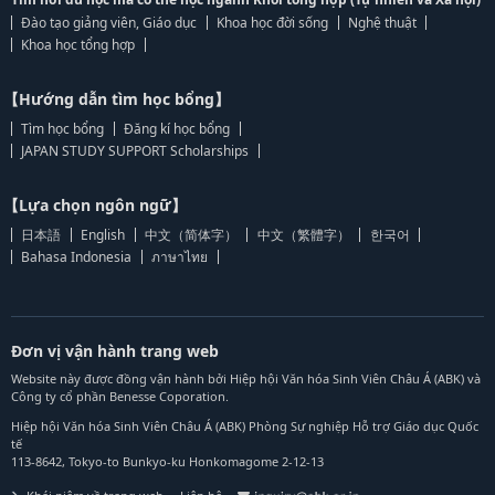
Đào tạo giảng viên, Giáo dục
Khoa học đời sống
Nghệ thuật
Khoa học tổng hợp
【Hướng dẫn tìm học bổng】
Tìm học bổng
Đăng kí học bổng
JAPAN STUDY SUPPORT Scholarships
【Lựa chọn ngôn ngữ】
日本語
English
中文（简体字）
中文（繁體字）
한국어
Bahasa Indonesia
ภาษาไทย
Đơn vị vận hành trang web
Website này được đồng vận hành bởi Hiệp hội Văn hóa Sinh Viên Châu Á (ABK) và
Công ty cổ phần Benesse Coporation.
Hiệp hội Văn hóa Sinh Viên Châu Á (ABK) Phòng Sự nghiệp Hỗ trợ Giáo dục Quốc
tế
113-8642, Tokyo-to Bunkyo-ku Honkomagome 2-12-13