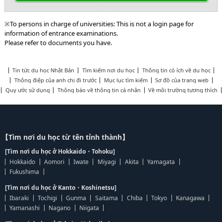
※To persons in charge of universities: This is not a login page for
information of entrance examinations.
Please refer to documents you have.
Tin tức du học Nhật Bản
Tìm kiếm nơi du học
Thông tin có ích về du học
Thông điệp của anh chị đi trước
Mục lục tìm kiếm
Sơ đồ của trang web
Quy ước sử dụng
Thông báo về thông tin cá nhân
Về môi trường tương thích
【Tìm nơi du học từ tên tỉnh thành】
[Tìm nơi du học ở Hokkaido・Tohoku]
Hokkaido
Aomori
Iwate
Miyagi
Akita
Yamagata
Fukushima
[Tìm nơi du học ở Kanto・Koshinetsu]
Ibaraki
Tochigi
Gunma
Saitama
Chiba
Tokyo
Kanagawa
Yamanashi
Nagano
Niigata