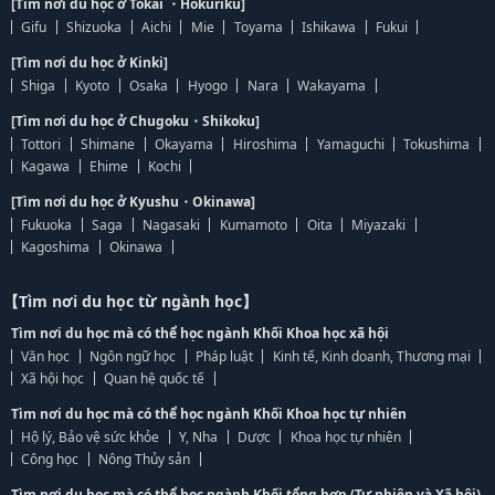
[Tìm nơi du học ở Tokai ・Hokuriku]
Gifu
Shizuoka
Aichi
Mie
Toyama
Ishikawa
Fukui
[Tìm nơi du học ở Kinki]
Shiga
Kyoto
Osaka
Hyogo
Nara
Wakayama
[Tìm nơi du học ở Chugoku・Shikoku]
Tottori
Shimane
Okayama
Hiroshima
Yamaguchi
Tokushima
Kagawa
Ehime
Kochi
[Tìm nơi du học ở Kyushu・Okinawa]
Fukuoka
Saga
Nagasaki
Kumamoto
Oita
Miyazaki
Kagoshima
Okinawa
【Tìm nơi du học từ ngành học】
Tìm nơi du học mà có thể học ngành Khối Khoa học xã hội
Văn học
Ngôn ngữ học
Pháp luật
Kinh tế, Kinh doanh, Thương mại
Xã hội học
Quan hệ quốc tế
Tìm nơi du học mà có thể học ngành Khối Khoa học tự nhiên
Hộ lý, Bảo vệ sức khỏe
Y, Nha
Dược
Khoa học tự nhiên
Công học
Nông Thủy sản
Tìm nơi du học mà có thể học ngành Khối tổng hợp (Tự nhiên và Xã hội)