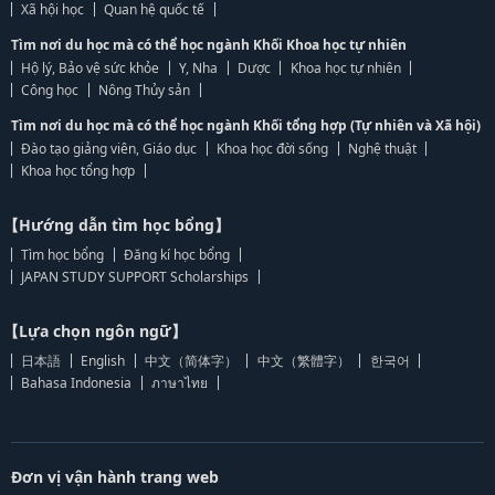
Xã hội học
Quan hệ quốc tế
Tìm nơi du học mà có thể học ngành Khối Khoa học tự nhiên
Hộ lý, Bảo vệ sức khỏe
Y, Nha
Dược
Khoa học tự nhiên
Công học
Nông Thủy sản
Tìm nơi du học mà có thể học ngành Khối tổng hợp (Tự nhiên và Xã hội)
Đào tạo giảng viên, Giáo dục
Khoa học đời sống
Nghệ thuật
Khoa học tổng hợp
【Hướng dẫn tìm học bổng】
Tìm học bổng
Đăng kí học bổng
JAPAN STUDY SUPPORT Scholarships
【Lựa chọn ngôn ngữ】
日本語
English
中文（简体字）
中文（繁體字）
한국어
Bahasa Indonesia
ภาษาไทย
Đơn vị vận hành trang web