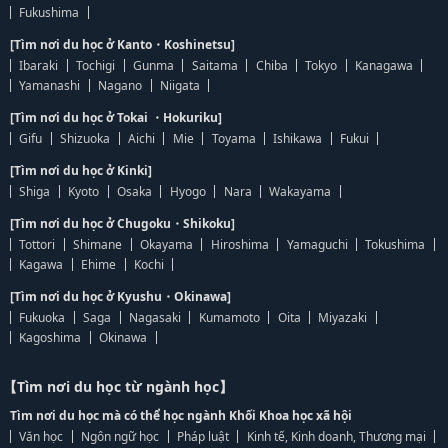
Fukushima
[Tìm nơi du học ở Kanto・Koshinetsu]
Ibaraki
Tochigi
Gunma
Saitama
Chiba
Tokyo
Kanagawa
Yamanashi
Nagano
Niigata
[Tìm nơi du học ở Tokai ・Hokuriku]
Gifu
Shizuoka
Aichi
Mie
Toyama
Ishikawa
Fukui
[Tìm nơi du học ở Kinki]
Shiga
Kyoto
Osaka
Hyogo
Nara
Wakayama
[Tìm nơi du học ở Chugoku・Shikoku]
Tottori
Shimane
Okayama
Hiroshima
Yamaguchi
Tokushima
Kagawa
Ehime
Kochi
[Tìm nơi du học ở Kyushu・Okinawa]
Fukuoka
Saga
Nagasaki
Kumamoto
Oita
Miyazaki
Kagoshima
Okinawa
【Tìm nơi du học từ ngành học】
Tìm nơi du học mà có thể học ngành Khối Khoa học xã hội
Văn học
Ngôn ngữ học
Pháp luật
Kinh tế, Kinh doanh, Thương mại