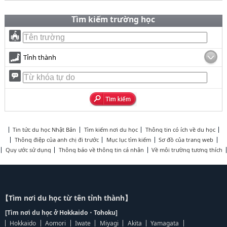
Tìm kiếm trường học
Tỉnh thành
Tin tức du học Nhật Bản
Tìm kiếm nơi du học
Thông tin có ích về du học
Thông điệp của anh chị đi trước
Mục lục tìm kiếm
Sơ đồ của trang web
Quy ước sử dụng
Thông báo về thông tin cá nhân
Về môi trường tương thích
【Tìm nơi du học từ tên tỉnh thành】
[Tìm nơi du học ở Hokkaido・Tohoku]
Hokkaido
Aomori
Iwate
Miyagi
Akita
Yamagata