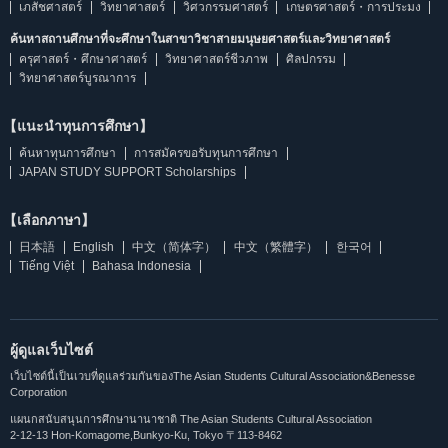
เภสัชศาสตร์
วิทยาศาสตร์
วิศวกรรมศาสตร์
เกษตรศาสตร์・การประมง
ค้นหาสถานศึกษาที่จะศึกษาในสาขาวิชาสายมนุษยศาสตร์และวิทยาศาสตร์
ครุศาสตร์・ศึกษาศาสตร์
วิทยาศาสตร์ชีวภาพ
ศิลปกรรม
วิทยาศาสตร์บูรณาการ
【แนะนำทุนการศึกษา】
ค้นหาทุนการศึกษา
การสมัครขอรับทุนการศึกษา
JAPAN STUDY SUPPORT Scholarships
【เลือกภาษา】
日本語
English
中文（简体字）
中文（繁體字）
한국어
Tiếng Việt
Bahasa Indonesia
ผู้ดูแลเว็บไซต์
เว็บไซต์นี้เป็นเวบที่ดูแลร่วมกันของThe Asian Students Cultural Association&Benesse
Corporation
แผนกสนับสนุนการศึกษานานาชาติ The Asian Students Cultural Association
2-12-13 Hon-Komagome,Bunkyo-Ku, Tokyo 〒113-8462