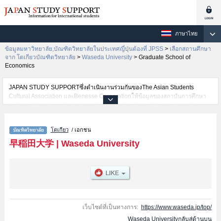
ภาษาไทย
ข้อมูลมหาวิทยาลัย,บัณฑิตวิทยาลัยในประเทศญี่ปุ่นต้องที่ JPSS
>
เลือกสถานศึกษา
จาก โตเกียวบัณฑิตวิทยาลัย
>
Waseda University
>
Graduate School of
Economics
JAPAN STUDY SUPPORTซึ่งดำเนินงานร่วมกันของThe Asian Students
Cultural Association และBenesse Corporationให้ข้อมูลของสถาบันการศึกษา
ระดับมหาวิทยาลัย・บัณฑิตวิทยาลัย・วิทยาลัยระดับอนุปริญญา・วิทยาลัย
อาชีวศึกษากว่า1,300 แห่งที่กำลังเปิดรับสมัครนักศึกษาต่างชาติอยู่ ที่นี่จะให้
ข้อมูลรายละเอียดเกี่ยวกับWaseda University,ข้อมูลจำเป็นสำหรับนักศึกษาต่าง
โตเกียว
/ เอกชน
ชาติเช่นGraduate School of Political ScienceหรือGraduate School of
EconomicsหรือGraduate School of LawหรือGraduate School of Letters, Arts
早稲田大学
|
Waseda University
and SciencesหรือGraduate School of CommerceหรือGraduate School of
Fundamental Science and EngineeringหรือGraduate School of Human
SciencesหรือGraduate School of EducationหรือGraduate School of Social
SciencesหรือGraduate School of Asia-Pacific StudiesหรือGraduate School of
Japanese Applied LinguisticsหรือWaseda Law SchoolหรือGraduate School
of Business and FinanceหรือGraduate School of AccountancyหรือGraduate
School of Sport SciencesหรือGraduate School of Creative Science and
เว็บไซต์ที่เป็นทางการ:
https://www.waseda.jp/top/
EngineeringหรือGraduate school of Advanced Science and
Waseda Universityกลับสู่ด้านบน
EngineeringหรือGraduate School of Environment and Energy