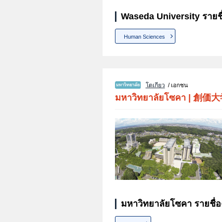
Waseda University รายช
Human Sciences
โตเกียว
/ เอกชน
มหาวิทยาลัยโซคา
|
創価大
มหาวิทยาลัยโซคา รายชื่