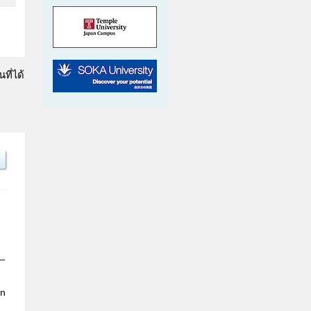
ที่ได้
y—
in