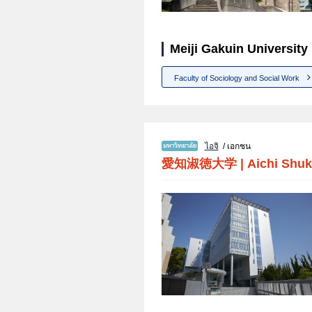
Meiji Gakuin University
Faculty of Sociology and Social Work
ไอจิ
/ เอกชน
愛知淑徳大学
|
Aichi Shuk