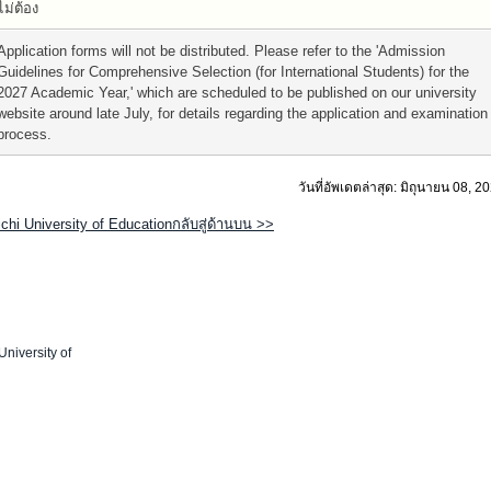
ไม่ต้อง
Application forms will not be distributed. Please refer to the 'Admission
Guidelines for Comprehensive Selection (for International Students) for the
2027 Academic Year,' which are scheduled to be published on our university
website around late July, for details regarding the application and examination
process.
วันที่อัพเดตล่าสุด: มิถุนายน 08, 2
ichi University of Educationกลับสู่ด้านบน >>
University of