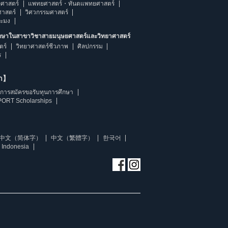
ศาสตร์
แพทยศาสตร์・ทันตแพทยศาสตร์
ศาสตร์
วิศวกรรมศาสตร์
ระมง
ึกษาในสาขาวิชาสายมนุษยศาสตร์และวิทยาศาสตร์
ตร์
วิทยาศาสตร์ชีวภาพ
ศิลปกรรม
ร
ษา】
การสมัครขอรับทุนการศึกษา
ORT Scholarships
中文（简体字）
中文（繁體字）
한국어
 Indonesia