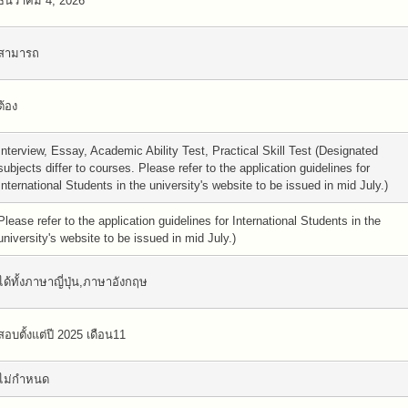
ธันวาคม 4, 2026
สามารถ
ต้อง
Interview, Essay, Academic Ability Test, Practical Skill Test (Designated
subjects differ to courses. Please refer to the application guidelines for
International Students in the university's website to be issued in mid July.)
Please refer to the application guidelines for International Students in the
university's website to be issued in mid July.)
ได้ทั้งภาษาญี่ปุ่น,ภาษาอังกฤษ
สอบตั้งแต่ปี 2025 เดือน11
ไม่กำหนด