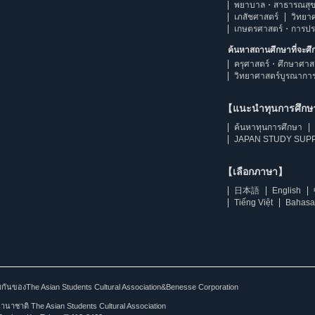
พยาบาล・สาธารณสุข
เภสัชศาสตร์
วิทยา
เกษตรศาสตร์・การป
ค้นหาสถานศึกษาที่จะศ
ครุศาสตร์・ศึกษาศาส
วิทยาศาสตร์บูรณากา
【แนะนำทุนการศึก
ค้นหาทุนการศึกษา
JAPAN STUDY SUPP
【เลือกภาษา】
日本語
English
Tiếng Việt
Bahasa
ร่วมกันของThe Asian Students Cultural Association&Benesse Corporation
าชาติ The Asian Students Cultural Association