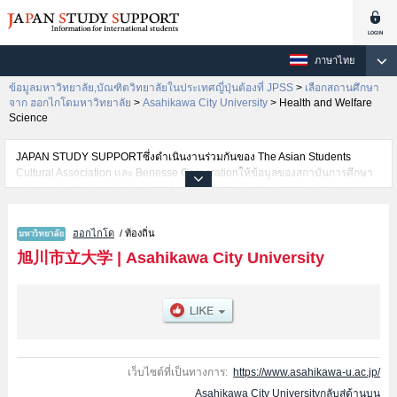
ภาษาไทย
ข้อมูลมหาวิทยาลัย,บัณฑิตวิทยาลัยในประเทศญี่ปุ่นต้องที่ JPSS
>
เลือกสถานศึกษา
จาก ฮอกไกโดมหาวิทยาลัย
>
Asahikawa City University
>
Health and Welfare
Science
JAPAN STUDY SUPPORTซึ่งดำเนินงานร่วมกันของ The Asian Students
Cultural Association และ Benesse Corporationให้ข้อมูลของสถาบันการศึกษา
ระดับมหาวิทยาลัย・บัณฑิตวิทยาลัย・วิทยาลัยระดับอนุปริญญา・วิทยาลัย
อาชีวศึกษากว่า1,300 แห่งที่กำลังเปิดรับสมัครนักศึกษาต่างชาติอยู่ ที่นี่จะให้
ข้อมูลรายละเอียดเกี่ยวกับAsahikawa City University,ข้อมูลจำเป็นสำหรับ
ฮอกไกโด
/ ท้องถิ่น
นักศึกษาต่างชาติเช่นข้อมูลของแต่ละคณะ,ข้อมูลการสอบคัดเลือกเข้าศึกษาเช่น
จำนวนคนที่รับสมัครหรือจำนวนคนที่ผ่านการสอบคัดเลือกเป็นต้น,แนะนำสถาน
旭川市立大学
|
Asahikawa City University
ที่,การเดินทางเป็นต้นไว้ด้วยดังนั้นขอเชิญใช้บริการค้นหาข้อมูลตามอัธยาศัย
เว็บไซต์ที่เป็นทางการ:
https://www.asahikawa-u.ac.jp/
Asahikawa City Universityกลับสู่ด้านบน