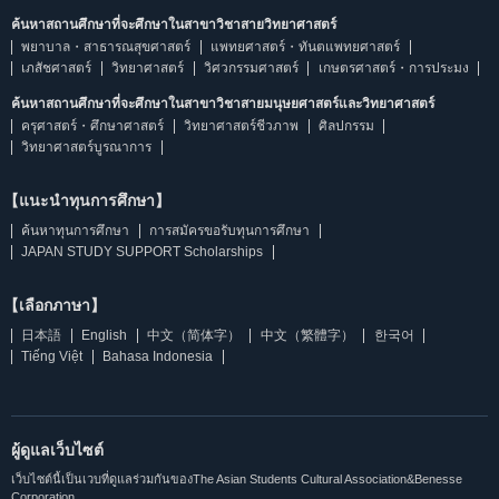
ค้นหาสถานศึกษาที่จะศึกษาในสาขาวิชาสายวิทยาศาสตร์
พยาบาล・สาธารณสุขศาสตร์
แพทยศาสตร์・ทันตแพทยศาสตร์
เภสัชศาสตร์
วิทยาศาสตร์
วิศวกรรมศาสตร์
เกษตรศาสตร์・การประมง
ค้นหาสถานศึกษาที่จะศึกษาในสาขาวิชาสายมนุษยศาสตร์และวิทยาศาสตร์
ครุศาสตร์・ศึกษาศาสตร์
วิทยาศาสตร์ชีวภาพ
ศิลปกรรม
วิทยาศาสตร์บูรณาการ
【แนะนำทุนการศึกษา】
ค้นหาทุนการศึกษา
การสมัครขอรับทุนการศึกษา
JAPAN STUDY SUPPORT Scholarships
【เลือกภาษา】
日本語
English
中文（简体字）
中文（繁體字）
한국어
Tiếng Việt
Bahasa Indonesia
ผู้ดูแลเว็บไซต์
เว็บไซต์นี้เป็นเวบที่ดูแลร่วมกันของThe Asian Students Cultural Association&Benesse
Corporation