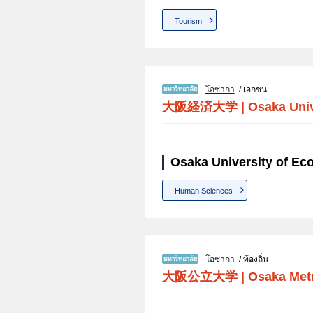
Tourism
โอซากา
/ เอกชน
大阪経済大学
|
Osaka Univ
Osaka University of Ec
Human Sciences
โอซากา
/ ท้องถิ่น
大阪公立大学
|
Osaka Metr