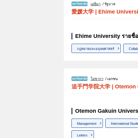
เอฮิมา
/ รัฐบาล
愛媛大学
|
Ehime Universi
Ehime University รายชื
กฎหมายและมนุษยศาสตร์
Collab
โอซากา
/ เอกชน
追手門学院大学
|
Otemon 
Otemon Gakuin Universi
Management
International Stud
Letters