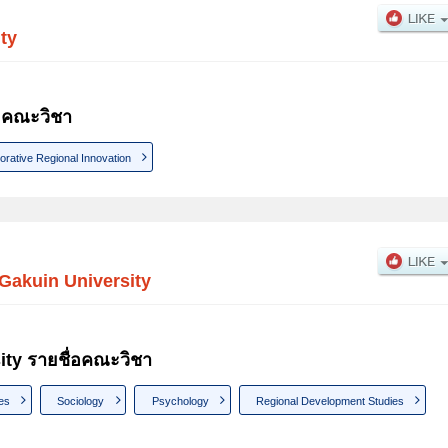
ty
่อคณะวิชา
orative Regional Innovation
Gakuin University
ty รายชื่อคณะวิชา
ies
Sociology
Psychology
Regional Development Studies