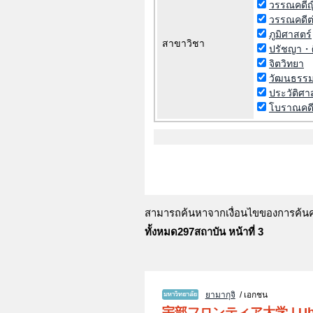
วรรณคดีญี่
วรรณคดีต
ภูมิศาสตร์
สาขาวิชา
ปรัชญา・
จิตวิทยา
วัฒนธรร
ประวัติศา
โบราณคด
สามารถค้นหาจากเงื่อนไขของการค้นคว้
ทั้งหมด297สถาบัน หน้าที่ 3
ยามากุจิ
/ เอกชน
宇部フロンティア大学
|
Ub