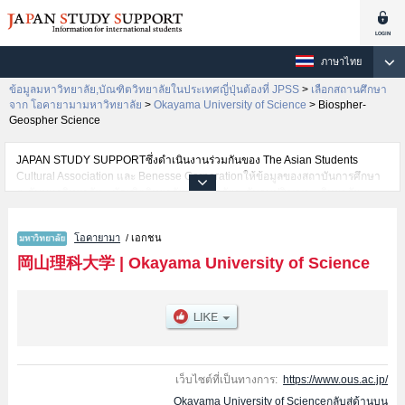
ภาษาไทย
ข้อมูลมหาวิทยาลัย,บัณฑิตวิทยาลัยในประเทศญี่ปุ่นต้องที่ JPSS
>
เลือกสถานศึกษา
จาก โอคายามามหาวิทยาลัย
>
Okayama University of Science
>
Biospher-
Geospher Science
JAPAN STUDY SUPPORTซึ่งดำเนินงานร่วมกันของ The Asian Students
Cultural Association และ Benesse Corporationให้ข้อมูลของสถาบันการศึกษา
ระดับมหาวิทยาลัย・บัณฑิตวิทยาลัย・วิทยาลัยระดับอนุปริญญา・วิทยาลัย
อาชีวศึกษากว่า1,300 แห่งที่กำลังเปิดรับสมัครนักศึกษาต่างชาติอยู่ ที่นี่จะให้
ข้อมูลรายละเอียดเกี่ยวกับOkayama University of Science,ข้อมูลจำเป็นสำหรับ
โอคายามา
/ เอกชน
นักศึกษาต่างชาติเช่นข้อมูลของแต่ละคณะ,ข้อมูลการสอบคัดเลือกเข้าศึกษาเช่น
จำนวนคนที่รับสมัครหรือจำนวนคนที่ผ่านการสอบคัดเลือกเป็นต้น,แนะนำสถาน
岡山理科大学
|
Okayama University of Science
ที่,การเดินทางเป็นต้นไว้ด้วยดังนั้นขอเชิญใช้บริการค้นหาข้อมูลตามอัธยาศัย
เว็บไซต์ที่เป็นทางการ:
https://www.ous.ac.jp/
Okayama University of Scienceกลับสู่ด้านบน