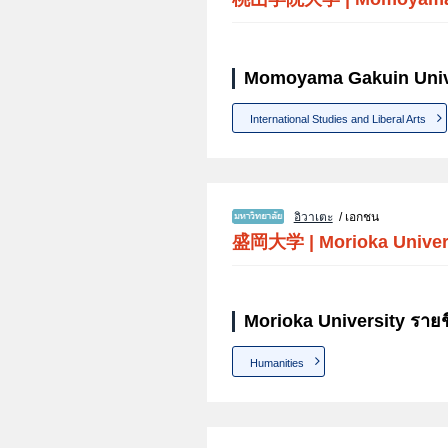
Momoyama Gakuin Unive
International Studies and Liberal Arts
อิวาเตะ
/ เอกชน
盛岡大学
|
Morioka Univer
Morioka University รายช
Humanities