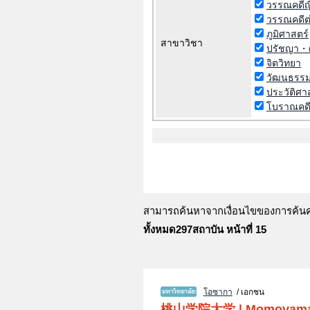
วรรณคดีญี่
วรรณคดีต
ภูมิศาสตร์
สาขาวิชา
ปรัชญา・
จิตวิทยา
วัฒนธรร
ประวัติศา
โบราณคด
สามารถค้นหาจากเงื่อนไขของการค้นคว้
ทั้งหมด297สถาบัน หน้าที่ 15
โอซากา
/ เอกชน
桃山学院大学
|
Momoyama 