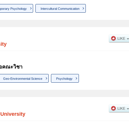
porary Psychology
Intercultural Communication
ity
่อคณะวิชา
Geo-Environmental Science
Psychology
University