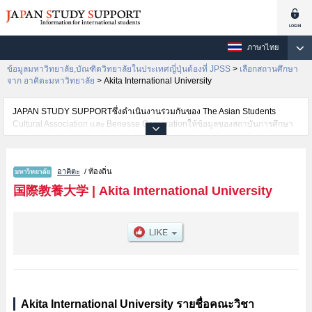
ภาษาไทย
ข้อมูลมหาวิทยาลัย,บัณฑิตวิทยาลัยในประเทศญี่ปุ่นต้องที่ JPSS
>
เลือกสถานศึกษา
จาก อาคิตะมหาวิทยาลัย
>
Akita International University
JAPAN STUDY SUPPORTซึ่งดำเนินงานร่วมกันของ The Asian Students
Cultural Association และ Benesse Corporationให้ข้อมูลของสถาบันการศึกษา
ระดับมหาวิทยาลัย・บัณฑิตวิทยาลัย・วิทยาลัยระดับอนุปริญญา・วิทยาลัย
อาชีวศึกษากว่า1,300 แห่งที่กำลังเปิดรับสมัครนักศึกษาต่างชาติอยู่ ที่นี่จะให้
ข้อมูลรายละเอียดเกี่ยวกับAkita International University,ข้อมูลจำเป็นสำหรับ
อาคิตะ
/ ท้องถิ่น
นักศึกษาต่างชาติเช่นข้อมูลของแต่ละคณะ,ข้อมูลการสอบคัดเลือกเข้าศึกษาเช่น
จำนวนคนที่รับสมัครหรือจำนวนคนที่ผ่านการสอบคัดเลือกเป็นต้น,แนะนำสถาน
国際教養大学
|
Akita International University
ที่,การเดินทางเป็นต้นไว้ด้วยดังนั้นขอเชิญใช้บริการค้นหาข้อมูลตามอัธยาศัย
Akita International University รายชื่อคณะวิชา