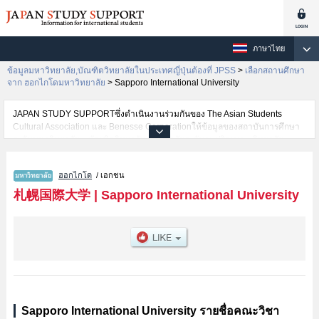
ภาษาไทย
ข้อมูลมหาวิทยาลัย,บัณฑิตวิทยาลัยในประเทศญี่ปุ่นต้องที่ JPSS
>
เลือกสถานศึกษา
จาก ฮอกไกโดมหาวิทยาลัย
>
Sapporo International University
JAPAN STUDY SUPPORTซึ่งดำเนินงานร่วมกันของ The Asian Students
Cultural Association และ Benesse Corporationให้ข้อมูลของสถาบันการศึกษา
ระดับมหาวิทยาลัย・บัณฑิตวิทยาลัย・วิทยาลัยระดับอนุปริญญา・วิทยาลัย
อาชีวศึกษากว่า1,300 แห่งที่กำลังเปิดรับสมัครนักศึกษาต่างชาติอยู่ ที่นี่จะให้
ข้อมูลรายละเอียดเกี่ยวกับSapporo International University,ข้อมูลจำเป็นสำหรับ
ฮอกไกโด
/ เอกชน
นักศึกษาต่างชาติเช่นข้อมูลของแต่ละคณะ,ข้อมูลการสอบคัดเลือกเข้าศึกษาเช่น
จำนวนคนที่รับสมัครหรือจำนวนคนที่ผ่านการสอบคัดเลือกเป็นต้น,แนะนำสถาน
札幌国際大学
|
Sapporo International University
ที่,การเดินทางเป็นต้นไว้ด้วยดังนั้นขอเชิญใช้บริการค้นหาข้อมูลตามอัธยาศัย
Sapporo International University รายชื่อคณะวิชา