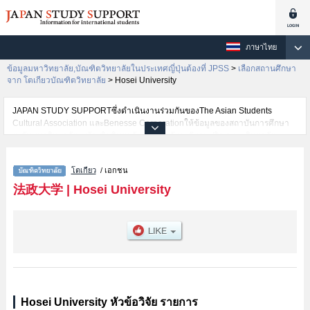
ภาษาไทย
ข้อมูลมหาวิทยาลัย,บัณฑิตวิทยาลัยในประเทศญี่ปุ่นต้องที่ JPSS
>
เลือกสถานศึกษา
จาก โตเกียวบัณฑิตวิทยาลัย
>
Hosei University
JAPAN STUDY SUPPORTซึ่งดำเนินงานร่วมกันของThe Asian Students
Cultural Association และBenesse Corporationให้ข้อมูลของสถาบันการศึกษา
ระดับมหาวิทยาลัย・บัณฑิตวิทยาลัย・วิทยาลัยระดับอนุปริญญา・วิทยาลัย
อาชีวศึกษากว่า1,300 แห่งที่กำลังเปิดรับสมัครนักศึกษาต่างชาติอยู่ ที่นี่จะให้
ข้อมูลรายละเอียดเกี่ยวกับHosei University,ข้อมูลจำเป็นสำหรับนักศึกษาต่างชาติ
โตเกียว
/ เอกชน
เช่นGraduate school of EconomicsหรือGraduate school of LawหรือGraduate
school of PoliticsหรือGrauate school of SociologyหรือGraduate school of
法政大学
|
Hosei University
Business AdministrationหรือGraduate school of HumanitiesหรือGraduate
school of Science and EngineeringหรือGraduate school of Social Well-
being StudiesหรือGraduate School of Computer and Information
SciencesหรือInstitute of International Japanese StudiesหรือLaw
SchoolหรือEngineering and DesignหรือGraduate school of Intercultural
CommunicationหรือInnovation ManagementหรือInstiｔute of Regional
DevelopmentหรือPublic Policy and Social GovernanceหรือCareer
StudiesหรือGraduate School of Sports and Health StudiesหรือInstitute of
Integrated Science and TechnologyหรือInstitute for Solidarity-based Society
Hosei University หัวข้อวิจัย รายการ