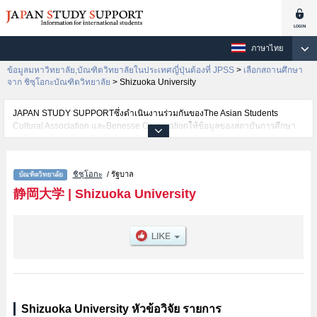
ภาษาไทย
ข้อมูลมหาวิทยาลัย,บัณฑิตวิทยาลัยในประเทศญี่ปุ่นต้องที่ JPSS
>
เลือกสถานศึกษา
จาก ชิซุโอกะบัณฑิตวิทยาลัย
>
Shizuoka University
JAPAN STUDY SUPPORTซึ่งดำเนินงานร่วมกันของThe Asian Students
Cultural Association และBenesse Corporationให้ข้อมูลของสถาบันการศึกษา
ระดับมหาวิทยาลัย・บัณฑิตวิทยาลัย・วิทยาลัยระดับอนุปริญญา・วิทยาลัย
อาชีวศึกษากว่า1,300 แห่งที่กำลังเปิดรับสมัครนักศึกษาต่างชาติอยู่ ที่นี่จะให้
ข้อมูลรายละเอียดเกี่ยวกับShizuoka University,ข้อมูลจำเป็นสำหรับนักศึกษาต่าง
ชิซุโอกะ
/ รัฐบาล
ชาติเช่นGraduate school of EducationหรือGraduate School of Science and
Technology, Educational DivisionหรือGraduate School of Humanities and
静岡大学
|
Shizuoka University
Social SciencesหรือMajor of Engineering, Graduate school Integrated
Science TechnologyหรือGraduate School of Integrated Science and
Technology , Department of InformaticsหรือGraduate School of Integrated
Science and Technology Master's Courses Department of
ScienceหรือDepartment of Agriculture, Graduate School of Integrated
Science and TechnologyหรือMedical Photonics เป็นต้น,ข้อมูลของแต่ละสาขา
วิจัย,ข้อมูลการสอบคัดเลือกเข้าศึกษาเช่นจำนวนคนที่รับสมัครหรือจำนวนคนที่
ผ่านการสอบคัดเลือกเป็นต้น,แนะนำสถานที่,การเดินทางเป็นต้นไว้ด้วยดังนั้นขอ
เชิญใช้บริการค้นหาข้อมูลตามอัธยาศัย
Shizuoka University หัวข้อวิจัย รายการ