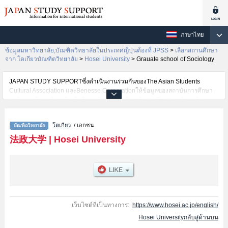
ภาษาไทย
ข้อมูลมหาวิทยาลัย,บัณฑิตวิทยาลัยในประเทศญี่ปุ่นต้องที่ JPSS
>
เลือกสถานศึกษา
จาก โตเกียวบัณฑิตวิทยาลัย
>
Hosei University
>
Grauate school of Sociology
JAPAN STUDY SUPPORTซึ่งดำเนินงานร่วมกันของThe Asian Students
Cultural Association และBenesse Corporationให้ข้อมูลของสถาบันการศึกษา
ระดับมหาวิทยาลัย・บัณฑิตวิทยาลัย・วิทยาลัยระดับอนุปริญญา・วิทยาลัย
อาชีวศึกษากว่า1,300 แห่งที่กำลังเปิดรับสมัครนักศึกษาต่างชาติอยู่ ที่นี่จะให้
ข้อมูลรายละเอียดเกี่ยวกับHosei University,ข้อมูลจำเป็นสำหรับนักศึกษาต่างชาติ
โตเกียว
/ เอกชน
เช่นGraduate school of EconomicsหรือGraduate school of LawหรือGraduate
school of PoliticsหรือGrauate school of SociologyหรือGraduate school of
法政大学
|
Hosei University
Business AdministrationหรือGraduate school of HumanitiesหรือGraduate
school of Science and EngineeringหรือGraduate school of Social Well-
being StudiesหรือGraduate School of Computer and Information
SciencesหรือInstitute of International Japanese StudiesหรือLaw
SchoolหรือEngineering and DesignหรือGraduate school of Intercultural
CommunicationหรือInnovation ManagementหรือInstiｔute of Regional
DevelopmentหรือPublic Policy and Social GovernanceหรือCareer
เว็บไซต์ที่เป็นทางการ:
https://www.hosei.ac.jp/english/
StudiesหรือGraduate School of Sports and Health StudiesหรือInstitute of
Hosei Universityกลับสู่ด้านบน
Integrated Science and TechnologyหรือInstitute for Solidarity-based Society