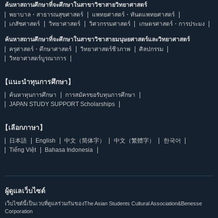
ค้นหาสถานศึกษาที่จะศึกษาในสาขาวิชาสายวิทยาศาสตร์
พยาบาล・สาธารณสุขศาสตร์
แพทยศาสตร์・ทันตแพทยศาสตร์
เภสัชศาสตร์
วิทยาศาสตร์
วิศวกรรมศาสตร์
เกษตรศาสตร์・การประมง
ค้นหาสถานศึกษาที่จะศึกษาในสาขาวิชาสายมนุษยศาสตร์และวิทยาศาสตร์
ครุศาสตร์・ศึกษาศาสตร์
วิทยาศาสตร์ชีวภาพ
ศิลปกรรม
วิทยาศาสตร์บูรณาการ
【แนะนำทุนการศึกษา】
ค้นหาทุนการศึกษา
การสมัครขอรับทุนการศึกษา
JAPAN STUDY SUPPORT Scholarships
【เลือกภาษา】
日本語
English
中文（简体字）
中文（繁體字）
한국어
Tiếng Việt
Bahasa Indonesia
ผู้ดูแลเว็บไซต์
เว็บไซต์นี้เป็นเวบที่ดูแลร่วมกันของThe Asian Students Cultural Association&Benesse
Corporation