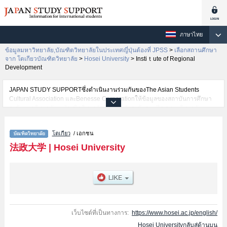
ภาษาไทย
ข้อมูลมหาวิทยาลัย,บัณฑิตวิทยาลัยในประเทศญี่ปุ่นต้องที่ JPSS
>
เลือกสถานศึกษา
จาก โตเกียวบัณฑิตวิทยาลัย
>
Hosei University
>
Instiｔute of Regional
Development
JAPAN STUDY SUPPORTซึ่งดำเนินงานร่วมกันของThe Asian Students
Cultural Association และBenesse Corporationให้ข้อมูลของสถาบันการศึกษา
ระดับมหาวิทยาลัย・บัณฑิตวิทยาลัย・วิทยาลัยระดับอนุปริญญา・วิทยาลัย
อาชีวศึกษากว่า1,300 แห่งที่กำลังเปิดรับสมัครนักศึกษาต่างชาติอยู่ ที่นี่จะให้
ข้อมูลรายละเอียดเกี่ยวกับHosei University,ข้อมูลจำเป็นสำหรับนักศึกษาต่างชาติ
โตเกียว
/ เอกชน
เช่นGraduate school of EconomicsหรือGraduate school of LawหรือGraduate
school of PoliticsหรือGrauate school of SociologyหรือGraduate school of
法政大学
|
Hosei University
Business AdministrationหรือGraduate school of HumanitiesหรือGraduate
school of Science and EngineeringหรือGraduate school of Social Well-
being StudiesหรือGraduate School of Computer and Information
SciencesหรือInstitute of International Japanese StudiesหรือLaw
SchoolหรือEngineering and DesignหรือGraduate school of Intercultural
CommunicationหรือInnovation ManagementหรือInstiｔute of Regional
DevelopmentหรือPublic Policy and Social GovernanceหรือCareer
เว็บไซต์ที่เป็นทางการ:
https://www.hosei.ac.jp/english/
StudiesหรือGraduate School of Sports and Health StudiesหรือInstitute of
Hosei Universityกลับสู่ด้านบน
Integrated Science and TechnologyหรือInstitute for Solidarity-based Society