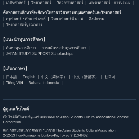
เภสัชศาสตร์
วิทยาศาสตร์
วิศวกรรมศาสตร์
เกษตรศาสตร์・การประมง
ค้นหาสถานศึกษาที่จะศึกษาในสาขาวิชาสายมนุษยศาสตร์และวิทยาศาสตร์
ครุศาสตร์・ศึกษาศาสตร์
วิทยาศาสตร์ชีวภาพ
ศิลปกรรม
วิทยาศาสตร์บูรณาการ
【แนะนำทุนการศึกษา】
ค้นหาทุนการศึกษา
การสมัครขอรับทุนการศึกษา
JAPAN STUDY SUPPORT Scholarships
【เลือกภาษา】
日本語
English
中文（简体字）
中文（繁體字）
한국어
Tiếng Việt
Bahasa Indonesia
ผู้ดูแลเว็บไซต์
เว็บไซต์นี้เป็นเวบที่ดูแลร่วมกันของThe Asian Students Cultural Association&Benesse
Corporation
แผนกสนับสนุนการศึกษานานาชาติ The Asian Students Cultural Association
2-12-13 Hon-Komagome,Bunkyo-Ku, Tokyo 〒113-8462