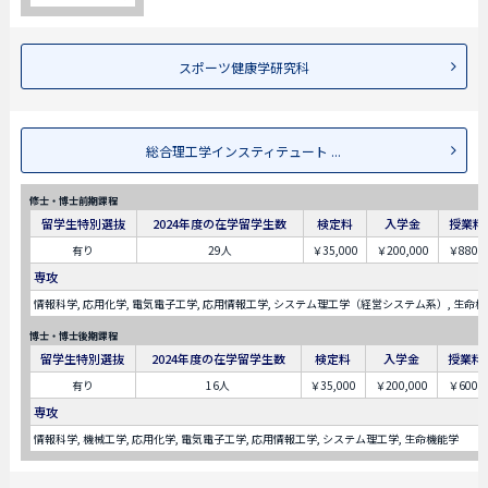
スポーツ健康学研究科
総合理工学インスティテュート ...
修士・博士前期課程
留学生特別選抜
2024年度の在学留学生数
検定料
入学金
授業料
有り
29人
￥35,000
￥200,000
￥880,
専攻
情報科学, 応用化学, 電気電子工学, 応用情報工学, システム理工学（経営システム系）, 生命
博士・博士後期課程
留学生特別選抜
2024年度の在学留学生数
検定料
入学金
授業料
有り
16人
￥35,000
￥200,000
￥600,0
専攻
情報科学, 機械工学, 応用化学, 電気電子工学, 応用情報工学, システム理工学, 生命機能学