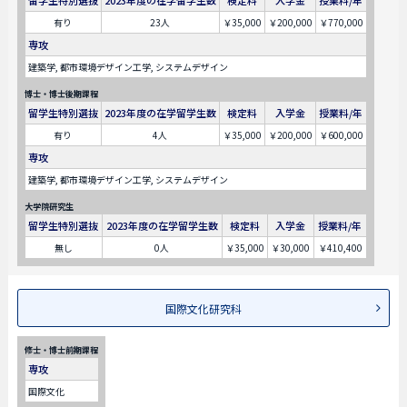
有り
23人
￥35,000
￥200,000
￥770,000
専攻
建築学, 都市環境デザイン工学, システムデザイン
博士・博士後期課程
留学生特別選抜
2023年度の在学留学生数
検定料
入学金
授業料/年
有り
4人
￥35,000
￥200,000
￥600,000
専攻
建築学, 都市環境デザイン工学, システムデザイン
大学院研究生
留学生特別選抜
2023年度の在学留学生数
検定料
入学金
授業料/年
無し
0人
￥35,000
￥30,000
￥410,400
国際文化研究科
修士・博士前期課程
専攻
国際文化