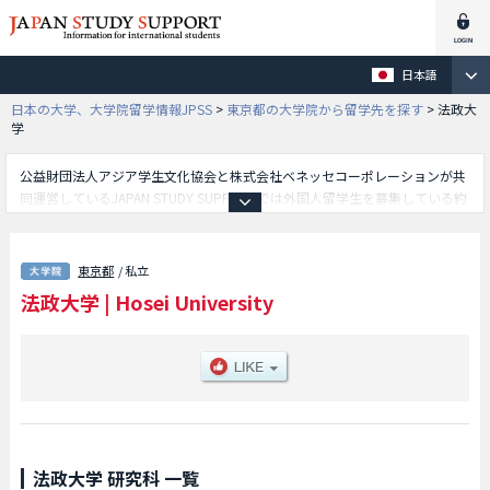
日本語
日本の大学、大学院留学情報JPSS
>
東京都の大学院から留学先を探す
>
法政大
学
公益財団法人アジア学生文化協会と株式会社ベネッセコーポレーションが共
同運営しているJAPAN STUDY SUPPORTでは外国人留学生を募集している約
1,300校の大学・大学院・短大・専門学校情報を掲載しています。
こちらでは法政大学に関する詳細情報を記載しており、経済学研究科や法学
研究科や政治学研究科や社会学研究科や経営学研究科や人文科学研究科や理
東京都
/ 私立
工学研究科や人間社会研究科や情報科学研究科や国際日本学インスティテュ
法政大学
|
Hosei University
ートや法務研究科やデザイン工学研究科や国際文化研究科やイノベーショ
ン・マネジメント研究科や地域創造インスティテュートや公共政策研究科や
キャリアデザイン学研究科やスポーツ健康学研究科や総合理工学インスティ
テュート （IIST）や連帯社会インスティテュート等、研究科別情報や、募集
定員や合格者数など入試情報、施設案内、アクセスなど外国人留学生に必要
な情報を掲載しているので是非ご利用ください。
法政大学 研究科 一覧