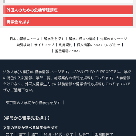
外国人のための危機管理講座
奨学金を探す
日本の留学ニュース
留学先を探す
留学に役立つ情報
先輩のメッセージ
索引検索
サイトマップ
利用規約
個人情報についてのお知らせ
推奨環境について
法政大学(大学院)の留学情報 ページです。 JAPAN STUDY SUPPORTでは、学校
の特色や入試情報、学部一覧、施設案内の情報を掲載しております。大学情報
だけでなく、外国人留学生向けの試験情報や留学情報も掲載しておりますので
ぜひご活用下さい。
東京都の大学院から留学先を探す
【学問から留学先を探す】
文系の学問が学べる留学先を探す
文学
語学
法学
経済・経営・商学
社会学
国際関係学