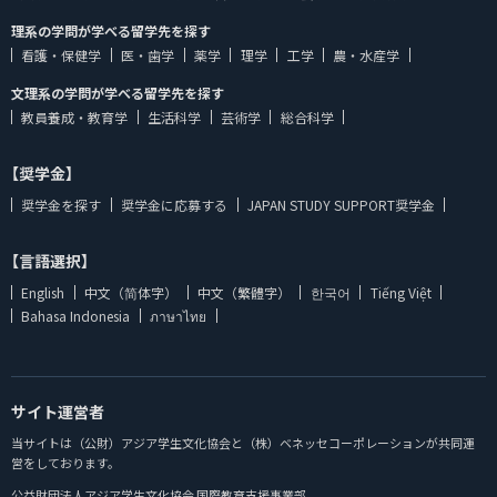
理系の学問が学べる留学先を探す
看護・保健学
医・歯学
薬学
理学
工学
農・水産学
文理系の学問が学べる留学先を探す
教員養成・教育学
生活科学
芸術学
総合科学
【奨学金】
奨学金を探す
奨学金に応募する
JAPAN STUDY SUPPORT奨学金
【言語選択】
English
中文（简体字）
中文（繁體字）
한국어
Tiếng Việt
Bahasa Indonesia
ภาษาไทย
サイト運営者
当サイトは（公財）アジア学生文化協会と（株）ベネッセコーポレーションが共同運
営をしております。
公益財団法人アジア学生文化協会 国際教育支援事業部