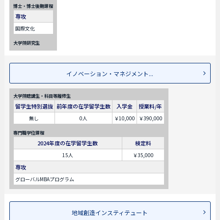
博士・博士後期課程
専攻
国際文化
大学院研究生
イノベーション・マネジメント...
大学院聴講生・科目等履修生
留学生特別選抜
前年度の在学留学生数
入学金
授業料/年
無し
0人
￥10,000
￥390,000
専門職学位課程
2024年度の在学留学生数
検定料
15人
￥35,000
専攻
グローバルMBAプログラム
地域創造インスティテュート