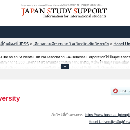
Engineering and Design | Hosei University(บัณฑิตวิทยาลัย) | ข้อมูลการศึกษาต่อ...
ปุ่นต้องที่ JPSS
>
เลือกสถานศึกษาจาก โตเกียวบัณฑิตวิทยาลัย
>
Hosei Un
he Asian Students Cultural Association และBenesse Corporationให้ข้อมูลของสถ
ากว่า1,300 แห่งที่กำลังเปิดรับสมัครนักศึกษาต่างชาติอยู่ ที่นี่จะให้ข้อมูลรายละเอียดเ
csหรือGraduate school of LawหรือGraduate school of PoliticsหรือGrauate school of
sหรือGraduate school of Science and EngineeringหรือGraduate school of Social We
 of International Japanese StudiesหรือLaw SchoolหรือEngineering and DesignหรือGra
stiｔute of Regional DevelopmentหรือPublic Policy and Social GovernanceหรือCar
e and TechnologyหรือInstitute for Solidarity-based Society เป็นต้น,ข้อมูลของแต่ละสา
็นต้น,แนะนำสถานที่,การเดินทางเป็นต้นไว้ด้วยดังนั้นขอเชิญใช้บริการค้นหาข้อมูลตามอั
versity
เว็บไซต์ที่เป็นทางการ:
https://www.hosei.ac.jp/engli
Hosei Universityกลับสู่ด้า