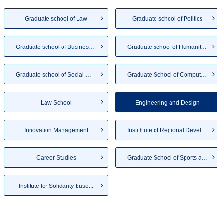
Graduate school of Law
Graduate school of Politics
Graduate school of Business A...
Graduate school of Humanities
Graduate school of Social Wel...
Graduate School of Computer a...
Law School
Engineering and Design
Innovation Management
Instiｔute of Regional Develo...
Career Studies
Graduate School of Sports and...
Institute for Solidarity-base...