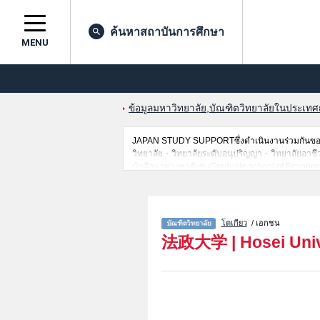
ค้นหาสถาบันการศึกษา
MENU
ข้อมูลมหาวิทยาลัย,บัณฑิตวิทยาลัยในประเทศญี่
JAPAN STUDY SUPPORTซึ่งดำเนินงานร่วมกันของT
วิทยาลัย・วิทยาลัยระดับอนุปริญญา・วิทยาลัยอาชีวศึกษ
นักศึกษาต่างชาติเช่นGraduate school of Economi
AdministrationหรือGraduate school of Humanitie
Computer and Information SciencesหรือInstitute
CommunicationหรือInnovation ManagementหรือIn
Health StudiesหรือInstitute of Integrated Scienc
โตเกียว
/ เอกชน
คนที่รับสมัครหรือจำนวนคนที่ผ่านการสอบคัดเลือกเป
法政大学
|
Hosei Uni